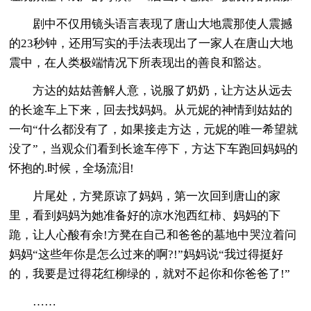
剧中不仅用镜头语言表现了唐山大地震那使人震撼
的23秒钟，还用写实的手法表现出了一家人在唐山大地
震中，在人类极端情况下所表现出的善良和豁达。
方达的姑姑善解人意，说服了奶奶，让方达从远去
的长途车上下来，回去找妈妈。从元妮的神情到姑姑的
一句“什么都没有了，如果接走方达，元妮的唯一希望就
没了”，当观众们看到长途车停下，方达下车跑回妈妈的
怀抱的.时候，全场流泪!
片尾处，方凳原谅了妈妈，第一次回到唐山的家
里，看到妈妈为她准备好的凉水泡西红柿、妈妈的下
跪，让人心酸有余!方凳在自己和爸爸的墓地中哭泣着问
妈妈“这些年你是怎么过来的啊?!”妈妈说“我过得挺好
的，我要是过得花红柳绿的，就对不起你和你爸爸了!”
……