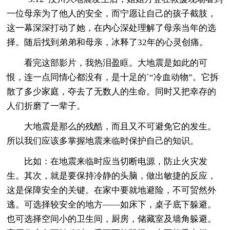
一位母亲为了他人的安全，而宁愿让自己的孩子截肢，
这一幕深深打动了她，在内心深处理解了母亲当年的选
择。随后找到弟弟和母亲，冰释了32年的心灵创痛。
看完这部影片，我热泪盈眶。大地震是如此的可
恨，连一点同情心都没有，是十足的`“冷血动物”。它拆
散了多少家庭，夺去了无数人的生命。同时又把幸存的
人们折磨了一辈子。
大地震是那么的残酷，而且又不可避免它的发生。
所以我们应该多掌握地震来临时保护自己的知识。
比如：在地震来临时应当切断电源，防止火灾发
生。其次，就是要保持冷静的头脑，做出敏捷的反应，
这是保障安全的关键。在家中要就地避险，不可贸然外
逃。可选择较安全的地方——如床下，桌子底下躲避。
也可选择空间小的卫生间，厨房，储藏室及墙角躲避。