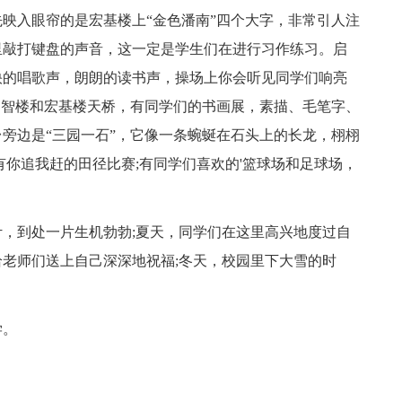
入眼帘的是宏基楼上“金色潘南”四个大字，非常引人注
里敲打键盘的声音，这一定是学生们在进行习作练习。启
快的唱歌声，朗朗的读书声，操场上你会听见同学们响亮
启智楼和宏基楼天桥，有同学们的书画展，素描、毛笔字、
旁边是“三园一石”，它像一条蜿蜒在石头上的长龙，栩栩
有你追我赶的田径比赛;有同学们喜欢的'篮球场和足球场，
到处一片生机勃勃;夏天，同学们在这里高兴地度过自
会给老师们送上自己深深地祝福;冬天，校园里下大雪的时
学。