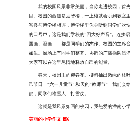
我的校园风景非常美丽，当你走进校园，首先映
目。校园的西侧是启智楼，一上楼就会听到教室
智楼与博学楼相连，博学楼里你会听到同学们欢
的口号声，这是我们学校的“四大好声音”。连接
国画、漫画……都是同学们的杰作。校园的主席台
如生。操场上有同学们整齐、协调的广播操队伍;
大家可以在这里尽情地释放自己的能量。
春天，校园里的迎春花、柳树抽出嫩绿的枝叶，
己节日—“六一儿童节”;秋天的“教师节”，我们
候，同学们堆雪人、打雪仗。
这就是我风景如画的校园，我热爱的潘南小
美丽的小学作文 篇6