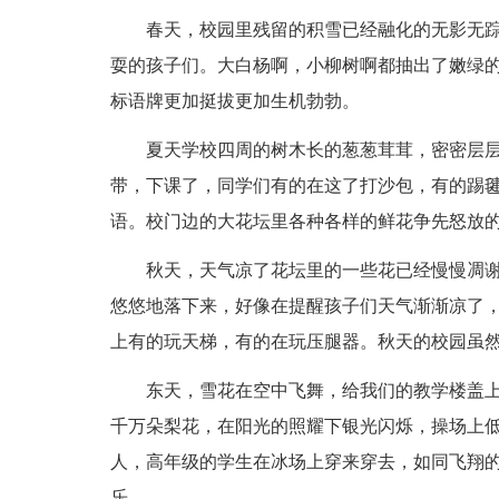
春天，校园里残留的积雪已经融化的无影无踪
耍的孩子们。大白杨啊，小柳树啊都抽出了嫩绿
标语牌更加挺拔更加生机勃勃。
夏天学校四周的树木长的葱葱茸茸，密密层层
带，下课了，同学们有的在这了打沙包，有的踢
语。校门边的大花坛里各种各样的鲜花争先怒放
秋天，天气凉了花坛里的一些花已经慢慢凋谢了
悠悠地落下来，好像在提醒孩子们天气渐渐凉了
上有的玩天梯，有的在玩压腿器。秋天的校园虽
东天，雪花在空中飞舞，给我们的教学楼盖上
千万朵梨花，在阳光的照耀下银光闪烁，操场上
人，高年级的学生在冰场上穿来穿去，如同飞翔
乐。