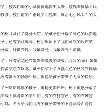
了，校园四周的小草偷偷地探出头来，窥视着操场上玩
的枝条，校门前的＂创建文明氛围，展示七小风采＂的大
的树叶遮住了部分天空，给孩子们开辟了绿色的玩耍地
毽子，还有的跳绳等，树阴里留下了我们童年的欢声笑
的开放，好像在说：我最漂亮，我最漂亮！浓颞
，只有菊花还在散发着淡淡的幽香。片片的'黄叶飘飘
，快多穿点衣服吧。孩子们穿上了五颜六色的秋装在操场
然没有夏天的勃勃生机，但也给孩子带来了无限的快乐。
了一层层厚厚的被子，显得更加庄严。树上依然开放了
低年级上体育课的学生们，有的在打雪仗，有的在堆雪
的小鸟。冬天给我们北方的孩子带来的不是寒冷而是快