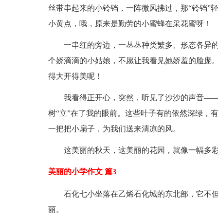
丝带串起来的小铃铛，一阵微风拂过，那“铃铛”
小黄点，哦，原来是勤劳的小蜜蜂在采花蜜呀！
一串红的旁边，一丛丛种类繁多、形态各异的`
个娇滴滴的小姑娘，不愿让我看见她娇羞的脸庞
得大开得美呢！
我看得正开心，突然，听见了沙沙的声音——
树“立”在了我的眼前。这些叶子有的依然深绿，
一把把小扇子，为我们送来清凉的风。
这美丽的秋天，这美丽的花园，就像一幅多彩
美丽的小学作文 篇3
石化七小坐落在乙烯石化城的东北部，它不但
丽。