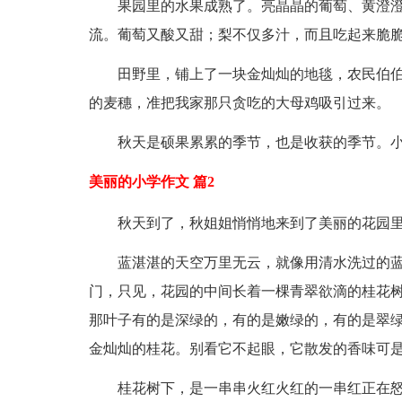
果园里的水果成熟了。亮晶晶的葡萄、黄澄澄的
流。葡萄又酸又甜；梨不仅多汁，而且吃起来脆
田野里，铺上了一块金灿灿的地毯，农民伯伯
的麦穗，准把我家那只贪吃的大母鸡吸引过来。
秋天是硕果累累的季节，也是收获的季节。小
美丽的小学作文 篇2
秋天到了，秋姐姐悄悄地来到了美丽的花园里
蓝湛湛的天空万里无云，就像用清水洗过的蓝
门，只见，花园的中间长着一棵青翠欲滴的桂花
那叶子有的是深绿的，有的是嫩绿的，有的是翠
金灿灿的桂花。别看它不起眼，它散发的香味可
桂花树下，是一串串火红火红的一串红正在怒