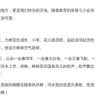
地方，更是我们快乐的天地。随着教育的发展七小会培
更加可爱。
，大树茁壮成长，小草、花儿很茂密。远处连绵起伏的
林，使这片树林空气新鲜。
，云朵一会像绵羊、一会像大白兔、一会又像飞船、一
逻河水上空。傍晚，树林里回荡着鸟儿的歌声，歌声飘过
节。
美丽的蝴蝶在随着风伴舞，河水里的巡逻兵勇敢、坚强
林啊！