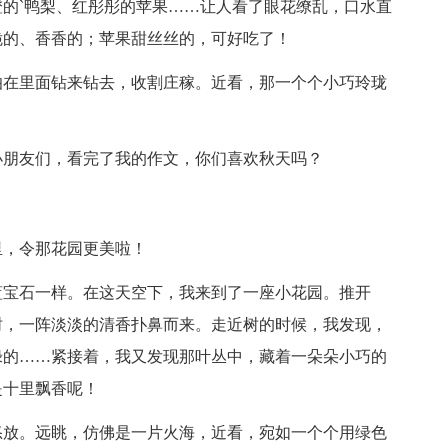
`鸭梨、红彤彤的苹果……让人看了眼花缭乱，口水直
脆的、香香的；苹果甜丝丝的，可好吃了！
在里面钻来钻去，收割庄稼。近看，那一个个小巧玲珑
朋友们，看完了我的作文，你们喜欢秋天吗？
，令那花园更美啦！
宝石一样。在这天空下，我来到了一座小花园。推开
树，一阵淡淡的清香扑鼻而来。走近树的时候，我发现，
绿的……紧接着，我又发现那叶丛中，藏着一朵朵小巧的
是十里飘香呢！
放。远眺，仿佛是一片火海，近看，宛如一个个用绿色