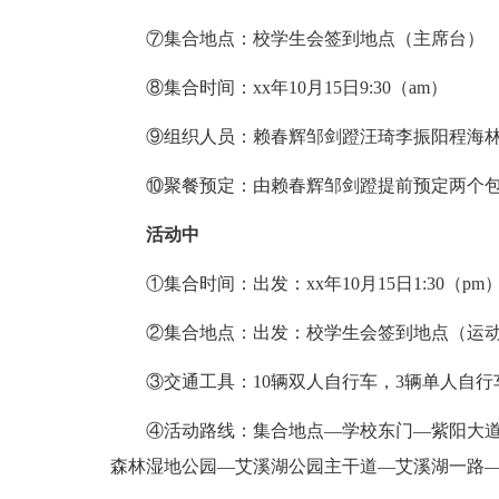
⑦集合地点：校学生会签到地点（主席台）
⑧集合时间：xx年10月15日9:30（am）
⑨组织人员：赖春辉邹剑蹬汪琦李振阳程海
⑩聚餐预定：由赖春辉邹剑蹬提前预定两个包
活动中
①集合时间：出发：xx年10月15日1:30（pm
②集合地点：出发：校学生会签到地点（运动
③交通工具：10辆双人自行车，3辆单人自行
④活动路线：集合地点—学校东门—紫阳大道
森林湿地公园—艾溪湖公园主干道—艾溪湖一路