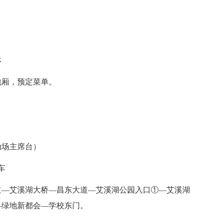
林
厢，预定菜单。
）
场主席台）
车
—艾溪湖大桥—昌东大道—艾溪湖公园入口①—艾溪湖
—绿地新都会—学校东门。