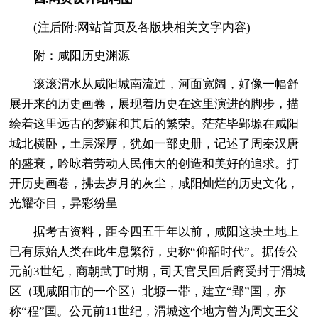
(注后附:网站首页及各版块相关文字内容)
附：咸阳历史渊源
滚滚渭水从咸阳城南流过，河面宽阔，好像一幅舒
展开来的历史画卷，展现着历史在这里演进的脚步，描
绘着这里远古的梦寐和其后的繁荣。茫茫毕郢塬在咸阳
城北横卧，土层深厚，犹如一部史册，记述了周秦汉唐
的盛衰，吟咏着劳动人民伟大的创造和美好的追求。打
开历史画卷，拂去岁月的灰尘，咸阳灿烂的历史文化，
光耀夺目，异彩纷呈
据考古资料，距今四五千年以前，咸阳这块土地上
已有原始人类在此生息繁衍，史称“仰韶时代”。据传公
元前3世纪，商朝武丁时期，司天官吴回后裔受封于渭城
区（现咸阳市的一个区）北塬一带，建立“郢”国，亦
称“程”国。公元前11世纪，渭城这个地方曾为周文王父