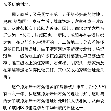
亲季历的封地。
周灭商后，又是周文王第十五子毕公姬高的封地，
史称“毕郢国”。秦灭亡后，城廓毁坏，宫室变成一片废
墟。汉建都长安于咸阳为近邻。因此，西汉史学家司马
迁认为：“长安，故咸阳也。”所以，咸阳亦有秦汉故都
之称。在史前文化中渭河的一、二阶地上，分布着许多
原始居民村落遗址。由于渭河河道不断摆动北移，垮堤
毁岸，一级阶地上的许多原始居民村落遗址早已荡然无
存，唯二级地上的任家嘴、石何杨、胡家沟、聂家沟及
柏家嘴等遗址保存比较完好。其中又以柏家嘴遗址最为
典型
这个原始居民村落遗留的`陶器残片推知，距今大约
有五六千年。从这些原始居民村落的遗址可知，这时与
西安半坡原始居民村落遗址所处时代大致相同，从而说
明了咸阳区域也是孕育中华民族的摇篮之一。