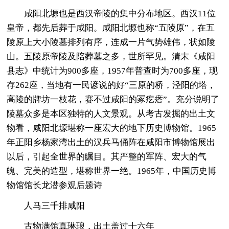
咸阳北塬也是西汉帝陵的集中分布地区。西汉11位
皇帝，都先后葬于咸阳。咸阳北塬也称“五陵原”，在五
陵原上大小陵墓排列有序，连成一片气势雄伟，状如陵
山。五陵原帝陵及陪葬墓之多，世所罕见。清末《咸阳
县志》中统计为900多座，1957年普查时为700多座，现
存262座，当地有一民谚说的好“三原的桥，泾阳的塔，
高陵的牌坊一枝花，赛不过咸阳的冢疙瘩”。充分说明了
陵墓众多是本区独特的人文景观。从考古发掘的出土文
物看，咸阳北塬堪称一座宏大的地下历史博物馆。1965
年正阳乡杨家湾出土的汉兵马俑阵在咸阳市博物馆展出
以后，引起全世界的瞩目。其严整的军阵、宏大的气
魄、完美的造型，堪称世界一绝。1965年，中国历史博
物馆馆长龙潜参观后题诗
人马三千排咸阳
古物满馆真琳琅，出土盖过十六年