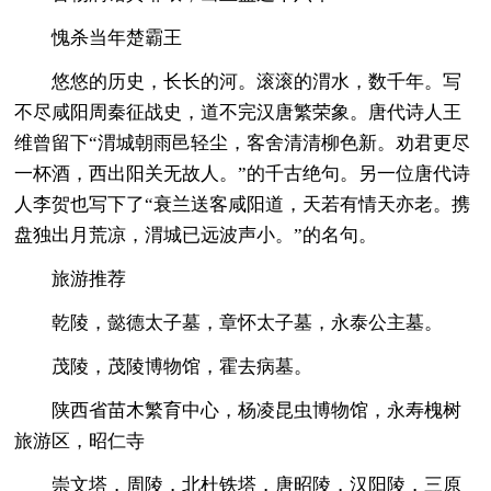
愧杀当年楚霸王
悠悠的历史，长长的河。滚滚的渭水，数千年。写
不尽咸阳周秦征战史，道不完汉唐繁荣象。唐代诗人王
维曾留下“渭城朝雨邑轻尘，客舍清清柳色新。劝君更尽
一杯酒，西出阳关无故人。”的千古绝句。另一位唐代诗
人李贺也写下了“衰兰送客咸阳道，天若有情天亦老。携
盘独出月荒凉，渭城已远波声小。”的名句。
旅游推荐
乾陵，懿德太子墓，章怀太子墓，永泰公主墓。
茂陵，茂陵博物馆，霍去病墓。
陕西省苗木繁育中心，杨凌昆虫博物馆，永寿槐树
旅游区，昭仁寺
崇文塔，周陵，北杜铁塔，唐昭陵，汉阳陵，三原