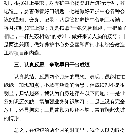
初，根据处上要求，对养护中心物资财产进行清查，登
记造册，妥善保管好门钥匙；七是做好养护中心各种会
议的通知、会务、记录；八是管好养护中心职工考勤，
每月按时如实上报；九是按照“一张笑脸相迎，一把椅子
相让，一杯热茶相送“的标准，做好来访人员的接待；十
是两边兼顾，做好养护中心办公室和背街小巷综合改造
工程项目组内勤。
三、认真反思，争取早日干出成绩
认真总结、反思两个月来的思想、表现，虽然忙忙
碌碌、加班加点，不敢有丝毫的懈怠，但成绩却不是很
明显，归结起来，我认为自身还存在以下问题：一是业
务知识还欠缺，需加强业务知识学习；二是上没有完全
放开，还显拘束；三是兼顾力度还不够，常有顾此失彼
的情形。
总之，在短短的两个月的时间里，我个人以为取得