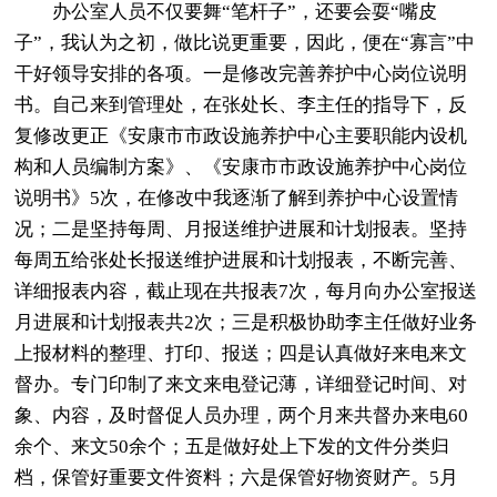
办公室人员不仅要舞“笔杆子”，还要会耍“嘴皮
子”，我认为之初，做比说更重要，因此，便在“寡言”中
干好领导安排的各项。一是修改完善养护中心岗位说明
书。自己来到管理处，在张处长、李主任的指导下，反
复修改更正《安康市市政设施养护中心主要职能内设机
构和人员编制方案》、《安康市市政设施养护中心岗位
说明书》5次，在修改中我逐渐了解到养护中心设置情
况；二是坚持每周、月报送维护进展和计划报表。坚持
每周五给张处长报送维护进展和计划报表，不断完善、
详细报表内容，截止现在共报表7次，每月向办公室报送
月进展和计划报表共2次；三是积极协助李主任做好业务
上报材料的整理、打印、报送；四是认真做好来电来文
督办。专门印制了来文来电登记薄，详细登记时间、对
象、内容，及时督促人员办理，两个月来共督办来电60
余个、来文50余个；五是做好处上下发的文件分类归
档，保管好重要文件资料；六是保管好物资财产。5月