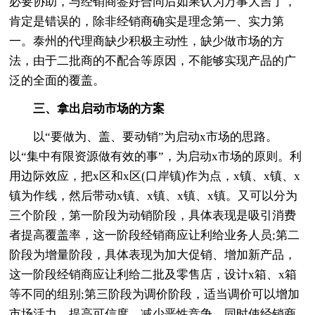
必要协助，与经销商签好合同后如果认为万事大吉了，
肯定是错误的，除非经销商确实是理念第一、实力第
一。泰州的代理商缺少积极主动性，缺少做市场的方
法，由于二批商的不配合等原因，不能够实现产品的广
泛的全面的覆盖。
三、拿出启动市场的方案
以“要做为、盖、要动销”为启动x市场的思路。
以“集中有限资源做有效的事”，为启动x市场的原则。利
用边际效应，把x区和x区(口岸镇)作为点，x镇、x镇、x
镇为作线，然后带动x镇、x镇、x镇、x镇。又可以分为
三个阶段，第一阶段为动销阶段，具体表现是吸引消费
者提高覆盖率，这一阶段经销商应让利给业务人员;第二
阶段为增量阶段，具体表现为加大促销、增加新产品，
这一阶段经销商应让利给二批及零售店，设计x箱、x箱
等不同的组别;第三阶段为调价阶段，适当调价可以增加
市场活力，提高可信度，减少恶性竞争，同时使经销商