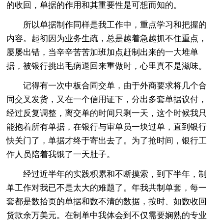
的收回，单据的作用和其重要性是可想而知的。
所以单据制作同样是我工作中，重点学习和把握的
内容。起初因为业务生疏，总是越着急越抓不住重点，
屡屡出错，当辛辛苦苦加班加点赶制出来的一大堆单
据，被银行挑出毛病退回来重做时，心里真不是滋味。
记得有一次中板合同交单，由于外商要求将几个合
同交叉发货，又在一个信用证下，分出多套单据议付，
经过反复调整，离交单的时间只剩一天，这个时候我只
能抱着所有单据，在银行与审单员一块过单，直到银行
快关门了，单据才终于寄出去了。为了抢时间，银行工
作人员陪着我饿了一天肚子。
经过近半年的实践积累和不断摸索，到下半年，制
单工作对我已不是太大的难题了。年我共制单套，每一
套都是数拾页的单据和数不清的数据，按时、如数收回
货款余万美元。在制单中我体会到不仅需要娴熟的专业