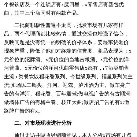
个餐饮店及一个连锁店有x度四星，x零售店有塑包优
曲，其中三个店同时有两款产品。
二批商积极性普遍不太高，批发市场有几家有样
品，两个代理商都比较热情，通过交流也增强了信心，
反映问题是没有统一的明确的价格体系，姜堰窜货砸价
现象严重，降低了他们对终端的信誉度。竞品表现为：x
元价位的沱牌酒、x元价位的当地古粮酒、x元价位的洋
河普曲、x元价位的洋河优曲零售店x都有，占酒类销售
主流;c类餐饮以稻花香系列、今世缘系列、福星系列为主
流;卖场以二锅头、洋河、迎驾、泸州酒为主。做车身广
告的有洋河、稻花香、百年迎驾;做电视广告的有古顺河;
做墙体广告的有梅兰春、枝江大曲;做店招广告的有x;做
路牌广告的有x。
二、对市场现状进行分析
通过走访并吸收经销商意见，本人分析x市场有几点