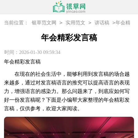
>
>
>
当前位置：
银草范文网
实用范文
讲话稿
年会精
彩发言稿
年会精彩发言稿
时间：2026-01-30 09:59:34
年会精彩发言稿
在现在的社会生活中，能够利用到发言稿的场合越
来越多，通过对发言稿语言的推究可以提高语言的表现
力，增强语言的感染力。那么问题来了，到底应如何写
好一份发言稿呢？下面是小编帮大家整理的年会精彩发
言稿，仅供参考，欢迎大家阅读。