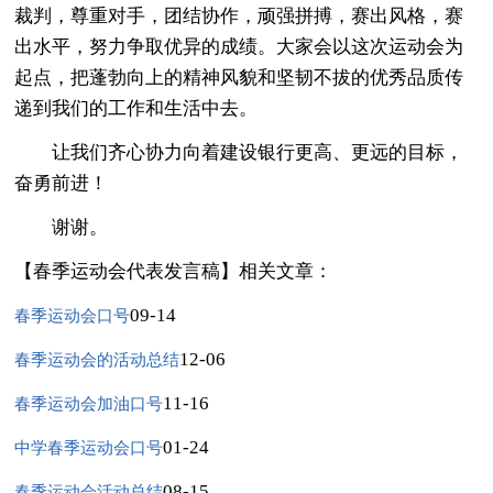
裁判，尊重对手，团结协作，顽强拼搏，赛出风格，赛
出水平，努力争取优异的成绩。大家会以这次运动会为
起点，把蓬勃向上的精神风貌和坚韧不拔的优秀品质传
递到我们的工作和生活中去。
让我们齐心协力向着建设银行更高、更远的目标，
奋勇前进！
谢谢。
【春季运动会代表发言稿】相关文章：
09-14
春季运动会口号
12-06
春季运动会的活动总结
11-16
春季运动会加油口号
01-24
中学春季运动会口号
08-15
春季运动会活动总结