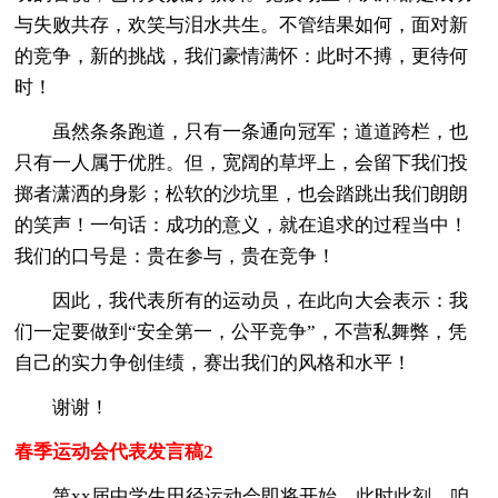
与失败共存，欢笑与泪水共生。不管结果如何，面对新
的竞争，新的挑战，我们豪情满怀：此时不搏，更待何
时！
虽然条条跑道，只有一条通向冠军；道道跨栏，也
只有一人属于优胜。但，宽阔的草坪上，会留下我们投
掷者潇洒的身影；松软的沙坑里，也会踏跳出我们朗朗
的笑声！一句话：成功的意义，就在追求的过程当中！
我们的口号是：贵在参与，贵在竞争！
因此，我代表所有的运动员，在此向大会表示：我
们一定要做到“安全第一，公平竞争”，不营私舞弊，凭
自己的实力争创佳绩，赛出我们的风格和水平！
谢谢！
春季运动会代表发言稿2
第xx届中学生田径运动会即将开始，此时此刻，咱