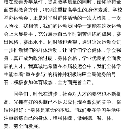
校在改善办学条件，提高教学质量的同时，始终坚持全
面贯彻教育方针，特别注重提高学生的.身体素质。学校
举办运动会，正是对平时群体活动的一次大检阅，一次
大验收。我相信，我们的运动员同学一定能在这次运动
会上大显身手，充分展示自己平时刻苦训练的成果，赛
出风格，赛出水平。同时我也希望，通过这次运动会进
一步推动我们的群体活动，让同学们学会健体，学会强
身，真正成为政治过硬，身体合格，学业优良的全面发
展的人才。我真诚地希望在本届校运会中，我们全体学
生能本着“重在参与”的精神并积极响应全民健身的号
召，积极参加体育锻炼，全方面完善自己。
同学们，时代在进步，社会对人才的要求也不断提
高。光拥有好的头脑已不足以应付现今激烈的竞争。俗
话说得好：“身体是革命的本钱。”我们要在学习生活中
注重锻炼自己的身体，增强体魄，做到德、智、体、
美、劳全面发展。