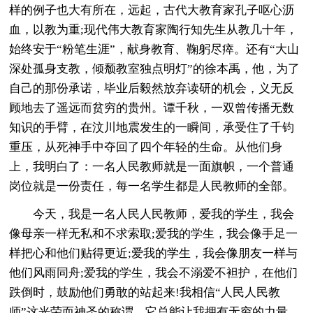
样的例子也大有所在，远起，古代大教育家孔子呕心沥
血，以教为重;现代伟大教育家陶行知先生从教几十年，
始终安于“粉笔生涯”，献身教育、鞠躬尽瘁。还有“大山
深处孤身支教，倾颓教室独点明灯”的徐本禹，他，为了
自己的那份承诺，毕业后毅然放弃读研的机会，义无反
顾地去了遥远而贫穷的贵州。谭千秋，一双曾传播无数
知识的手臂，在汶川地震发生的一瞬间，承受住了千钧
重压，从死神手中夺回了四个年轻的生命。从他们身
上，我明白了：一名人民教师就是一面旗帜，一个普通
岗位就是一份责任，每一名学生都是人民教师的全部。
今天，我是一名人民人民教师，爱我的学生，我会
像母亲一样无私和不求索取;爱我的学生，我会像手足一
样把心和他们贴得更近;爱我的学生，我会像朋友一样与
他们风雨同舟;爱我的学生，我会不溺爱不袒护，在他们
跌倒时，鼓励他们勇敢的站起来!我相信“人民人民教
师”这光荣而神圣的称谓，它总能让我拥有无穷的力量。