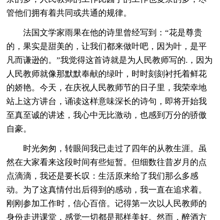
管他们拥有着共同或共通的规律。
法国文学家雨果在他的诗里曾经写到：“花是尊贵
的，果实是甜美的，让我们都来做叶吧，因为叶，是平
凡而谦逊的。”我觉得这首诗就是为人民教师写的.，因为
人民教师就像那默默奉献的绿叶，时时刻刻衬托着鲜花
的娇艳。今天，在庆祝人民教师节的日子里，我荣幸地
站上这方讲台，诵读这样意味深长的诗句，即将开始我
至真至诚的讲述，我心中无比激动，也感到万分的骄傲
自豪。
时光匆匆，转眼间我已走过了四年的从教生涯。虽
然在大家看来这段时间有些短暂。但细数往昔岁月的点
点滴滴，我还是要长叹：生活原来给了我们那么多感
动。为了这真情付出后得到的感动，我一直在追求着。
刚刚参加工作时，信心百倍。记得第一次以人民教师的
身份走进课堂，感觉一切都是那样美好。然而，醉酒方