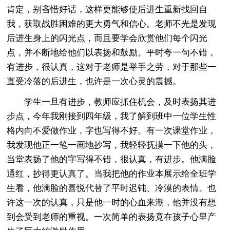
肯定，别吝惜好话，这样更能够使后进生重新找回自
我，获取战胜困难的更大勇气和信心。老师不光是发现
后进生身上的闪光点，而且要学会欣赏他们每个闪光
点，并不断地给他们以表扬和鼓励。平时夸一句不错，
有进步，很认真，这对于老师是举手之劳，对于那些一
直受冷落的后进生，也许是一次心灵的震撼。
学生一旦有进步，教师应抓住机会，及时表扬其进
步点，今年我刚接到四年级，我了解到班中一位学生性
格内向不爱做作业，字也写得不好。有一次课堂作业，
我发现他正一笔一画地抄写，我轻轻抚摸一下他的头，
当堂表扬了他的字写得不错，很认真，有进步。他满脸
通红，抄得更认真了。当我把他的作业本展示给全班学
生看，他满脸的喜悦代替了平时迟钝、冷漠的表情。也
许这一次的认真，只是他一时的心血来潮，他并没有想
到会受到老师的重视。一次简单的表扬竟在孩子心里产