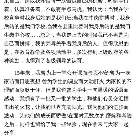
束自己。所以我珍惜每一次锻炼自己的机会，时刻等待
着，认真准备着，不敢有半点马虎。我认为：当我在学
校竞争时我身后站的是我们班;当我在牛岗拼搏时，我身
后站的是我们学校;当我在县里比赛时我身后站的是我们
牛岗中心校……总之，当我走上去的时候我已不再是为
自己而拼搏，我的荣辱关乎着我身后的人。值得欣慰的
是，在教育教学及各项活动中，多次得到上级政府的各
种奖励，也得到了各级领导的认可。
15年来，我曾为上一堂公开课而忐忑不安;曾为一次
家访而日思夜想;曾为学生的调皮而大动肝火;为家长的不
理解而耿耿于怀。但是我也曾为学生一句温暖的话语而
感动。我拥有了一批又一批的学生，和他们心灵交汇撞
击出的火花，让我的世界充满阳光。我为他们的进步而
激动，为他们的成长而骄傲!在面对无数次的.磨炼和考验
之后，同样也留给了我一些经验，现在拿来与大家一起
分享。