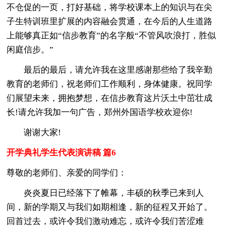
不仓促的一页，打好基础，将学校课本上的知识与在尖
子生特训班里扩展的内容融会贯通，在今后的人生道路
上能够真正如“信步教育”的名字般“不管风吹浪打，胜似
闲庭信步。”
最后的最后，请允许我在这里感谢那些给了我辛勤
教育的老师们，祝老师们工作顺利，身体健康。祝同学
们展望未来，拥抱梦想，在信步教育这片沃土中茁壮成
长!请允许我加一句广告，郑州外国语学校欢迎你!
谢谢大家!
开学典礼学生代表演讲稿 篇6
尊敬的老师们、亲爱的同学们：
炎炎夏日已经落下了帷幕，丰硕的秋季已来到人
间，新的学期又与我们如期相逢，新的征程又开始了。
回首过去，或许令我们激动难忘，或许令我们苦涩难