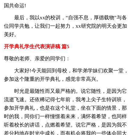
国共命运!
最后，我以xx的校训，“自强不息，厚德载物”与各
位同学共勉，让我们一起努力，xx研究院的明天会更加
美好。
开学典礼学生代表演讲稿 篇5
尊敬的老师、亲爱的同学们：
大家好!今天能回到母校，和学弟学妹们欢聚一堂，
参加这个隆重的开学典礼，感觉非常高兴。
时光是最随性而又最严格的。说它随性，是因为它
流逝飞速。还依稀记得七年前，我考上尖子生特训班，
参加开学典礼，也是在这个礼堂，坐在下面的情景，那
时的我，同你们一样憧憬着未来，满怀着希望，也同样
听着校长的讲话，点燃着希望。说它严格，是因为我不
差分秒地在时光中成长，而有机会将我的一些体会同大