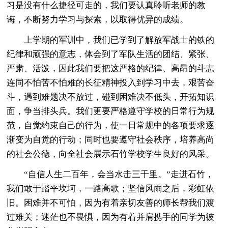
习是没有什么捷径可走的，我们要认真聆听老师的教
诲，不断努力学习与探索，以取得优异的成绩。
上学期的军训中，我们已学到了解放军战士的铁的
纪律和顽强的意志，体会到了军队生活的团结、紧张、
严肃、活泼，因此我们要把这严格的纪律、高昂的斗志
连同不怕苦不怕难的长征精神投入到学习中去，艰苦奋
斗，遇到难题决不放过，碰到困难决不低头，开拓知识
面，争当排头兵。我们更要严格遵守学校的日常行为规
范，自觉约束自己的行为，使一日常规中的各项要求逐
渐变为自觉的行动；同时也要遵守社会秩序，培养高尚
的社会公德，向全社会展示石竹学校学生良好的风采。
“自信人生二百年，会当水击三千里。”走进石竹，
我们敢于踏平坎坷，一路高歌；坚信风雨之后，彩虹依
旧。困难并不可怕，因为有着亲切友善的师长帮我们渡
过难关；迷茫也不畏惧，因为有着并肩携手的同学为彼