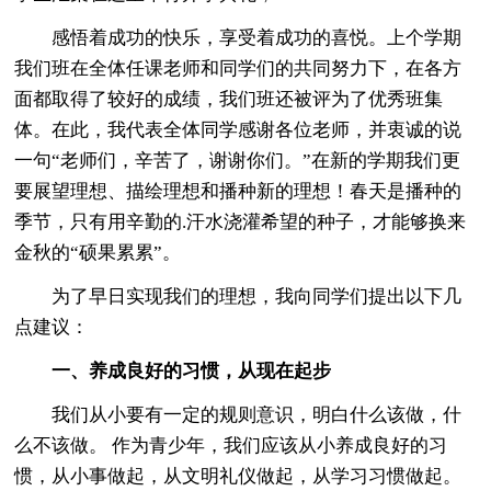
感悟着成功的快乐，享受着成功的喜悦。上个学期
我们班在全体任课老师和同学们的共同努力下，在各方
面都取得了较好的成绩，我们班还被评为了优秀班集
体。在此，我代表全体同学感谢各位老师，并衷诚的说
一句“老师们，辛苦了，谢谢你们。”在新的学期我们更
要展望理想、描绘理想和播种新的理想！春天是播种的
季节，只有用辛勤的.汗水浇灌希望的种子，才能够换来
金秋的“硕果累累”。
为了早日实现我们的理想，我向同学们提出以下几
点建议：
一、养成良好的习惯，从现在起步
我们从小要有一定的规则意识，明白什么该做，什
么不该做。 作为青少年，我们应该从小养成良好的习
惯，从小事做起，从文明礼仪做起，从学习习惯做起。