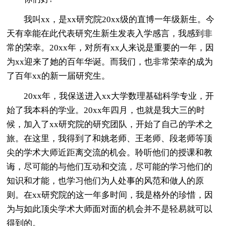
我叫xx，是xx研究院20xx级的直博一年级新生。今
天有幸能在此代表研究生新生发表入学感言，我感到非
常的荣幸。20xx年，对所有xx人来说是重要的一年，因
为xx迎来了她的百年华诞。而我们，也非常荣幸的成为
了百年xx的新一届研究生。
20xx年，我保送进入xx大学数理基础科学专业，开
始了我本科的学业。20xx年四月，也就是我大三的时
候，加入了xx研究院的研究团队，开始了自己的学术之
旅。在这里，我得到了和姚老师、王老师、段老师等顶
尖的学术大师近距离交流的机会。聆听他们的授课和教
诲，尽可能的与他们互动和交流，尽可能的学习他们的
知识和才能，也学习他们为人处事的风范和做人的原
则。在xx研究院的这一年多时间，我是格外的珍惜，因
为与如此顶尖学术大师面对面的机会并不是轻易就可以
得到的。