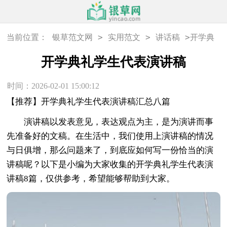
>
>
>
当前位置：
银草范文网
实用范文
讲话稿
开学典
礼学生代表演讲稿
开学典礼学生代表演讲稿
时间：2026-02-01 15:00:12
【推荐】开学典礼学生代表演讲稿汇总八篇
演讲稿以发表意见，表达观点为主，是为演讲而事
先准备好的文稿。在生活中，我们使用上演讲稿的情况
与日俱增，那么问题来了，到底应如何写一份恰当的演
讲稿呢？以下是小编为大家收集的开学典礼学生代表演
讲稿8篇，仅供参考，希望能够帮助到大家。