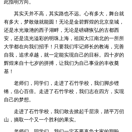
此指明方向。
其实天并不高，其实路也不远。心有多大，舞台就
有多大，梦敢做就能圆！无论是金碧辉煌的北京皇城，
还是水光潋滟的西子湖畔，无论是磅礴恢弘的古都西
安，还是流光溢彩的明珠上海，祖国大江南北的一所所
大学都在向我们招手！只要我们牢记师长的教诲，完善
自我，追求卓越，就一定能实现自己的目标。四十岁的
辉煌来自十七岁的拼搏，让我们为自己事业的丰收奠
基！
老师们，同学们，走进了石竹学校，我们脚步铿
锵，信心百倍。走进了石竹学校，我们志在四方，实现
自己的梦想。
走进了石竹学校，我们敢去掀起千层浪，踏平万仞
山，摘取一个又一个胜利的果实。
老师们，同学们，我们一定不要辜负大家的期盼，