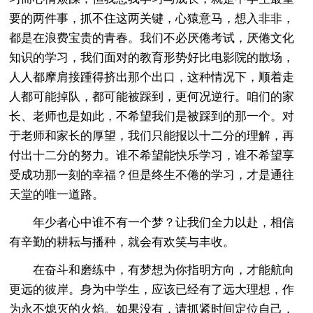
要的两件事，抓不住这两关键，心猿意马，想入非非，
都是在浪费宝贵的青春。我们不必厌倦考试，厌倦文化
知识的学习，我们面对的教育形势好比电影院的散场，
人人都摩肩接踵得挤出那个出口，这种情况下，顺着走
人都可能掉队，都可能被踩到，更何况逆行。咱们的家
长、老师也是如此，不希望我们是被踩到的那一个。对
于老师和家长的厚望，我们只能报以十二分的理解，再
付出十二分的努力。谁不希望能快乐学习，谁不希望享
受成功那一刻的幸福？但是终生不倦的学习，才是通往
天堂的唯一道路。
年少者心中谁不有一个梦？让我们全力以赴，相信
有辛勤的耕耘与播种，就会有欢笑与丰收。
在奋斗和磨练中，有梦想为你指明方向，才能航向
更远的彼岸。身为中学生，应该已经有了远大理想，作
为永不熄灭的火焰。如果没有，请抓紧时间定位自己，