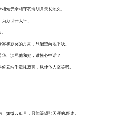
幸相知无幸相守苍海明月天长地久。
，为万世开太平。
火。
云雾和寂寞的月亮，只能望向地平线。
芳华。演尽他和她，谁懂心中话？
斜倚云端千壶掩寂寞，纵使他人空笑我。
，如微云孤月，只能遥望那天涯的.距离。