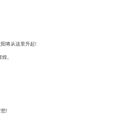
阳将从这里升起!
辉煌。
想!