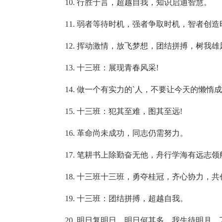
10. 行胜于言，超越自我，知识启迪智慧。
11. 弱者等待时机，强者争取时机，智者创造
12. 挥动激情，放飞梦想，团结拼搏，树我雄
13. 十三班：展现青春风采!
14. 做一个有实力的`人，不要让今天的懒惰
15. 十三班：犯其至难，图其至远!
16. 革命尚未成功，同志仍需努力。
17. 笔耕书上除勤奋无他，舟行学海有远志领
18. 十三班十三班，勇夺桂冠，齐心协力，共
19. 十三班：团结拼搏，超越自我。
20. 明日复明日，明日何其多，我生待明月，