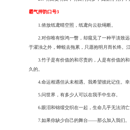
霸气押韵口号3
1.侬放纸鸢晴空照，纸鸢向云欲绳断。
2.对你唯有惊鸿一瞥，却窥见了一种平淡致远
于濯浊之外，蝉蜕去拖累，只愿抱明月而长终。
3.竹子是有价值的和尽责的，人是有价值的和
久的。
4.命运相遇但从未相遇。我希望彼此记住。幸
5.问世界，有多少人可以在我手中生存。
6.眼泪和锦缎交织在一起，生命几乎无法消亡
7.如果你缺少自己的舞台——那么加入我们。