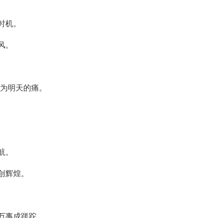
时机。
风。
成为明天的痛。
航。
创辉煌。
万事成蹉跎。