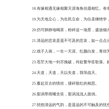
18.有缘相遇无缘相聚天涯海角但愿相忆。有
19.为天地立心，为生民立命，为往圣继绝学
20.仍可静静地喝茶，粉碎这一场景，盛放烟
21.清远的悲哀是遥不可及的悲哀，如一点点
22.戏子入画，一生一天涯。红颜白发，青丝
23.苍茫大地一剑尽挽破，何处繁华笙歌落。
24.天道，天道，天以失道，我等战天。
25.蓄起亘古的情丝，揉碎殷红的相思。
26.梨涡带雨嘴含笑，梨涡浅浅人面俏。
27.忧悒清远的气韵，是遥远的不可触及的忧伤