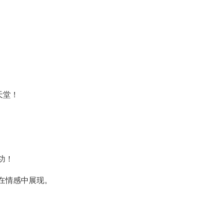
。
天堂！
功！
在情感中展现。