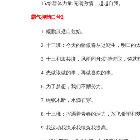
15.给群体力量:充满激情，超越自我。
霸气押韵口号2
1. 鲲鹏展翅自兹始。
2. 十三班：今天的骄傲将从这诞生，明日的太
3. 十三和衷共济，风雨同舟;拼搏进取，铸就
4. 先做该做的事，再做喜欢的事。
6. 为了梦想，我们不懈努力。
7. 绳锯木断，水滴石穿。
8. 十三班：挥洒着青春的活力，放飞希望和梦
9. 我运动我快乐我锻炼我提高。