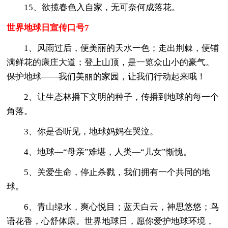
15、欲揽春色入自家，无可奈何成落花。
世界地球日宣传口号7
1、风雨过后，便美丽的天水一色；走出荆棘，便铺
满鲜花的康庄大道；登上山顶，是一览众山小的豪气。
保护地球——我们美丽的家园，让我们行动起来哦！
2、让生态林播下文明的种子，传播到地球的每一个
角落。
3、你是否听见，地球妈妈在哭泣。
4、地球—“母亲”难堪，人类—“儿女”惭愧。
5、关爱生命，停止杀戮，我们拥有一个共同的地
球。
6、青山绿水，爽心悦目；蓝天白云，神思悠悠；鸟
语花香，心舒体康。世界地球日，愿你爱护地球环境，