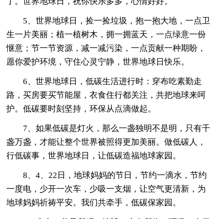
了。世界地球日，祝你快乐多多，心情好好。
5、世界地球日，捡一捡垃圾，抱一抱大地，一点卫
生一片美丽；植一植树木，拥一拥蓝天，一点绿意一份
惬意；节一节资源，减一减污染，一点贡献一种期盼，
愿你爱护环境，守住心灵宁静，世界地球日快乐。
6、世界地球日，低碳生活进行时：穿布吃素勤走
路，买房要买节能屋，衣食住行都关注，共把地球来呵
护。低碳要时刻坚持，环保从点滴做起。
7、如果低碳是灯火，那么一盏独明不是明，只有千
盏万盏，才能让整个世界被照得更加美丽。做低碳人，
行低碳事，世界地球日，让低碳造福地球家园。
8、4、22日，地球妈妈的节日，节约一滴水，节约
一度电，少开一次车，少吸一支烟，让空气更清新，为
地球妈妈祈祷平安。我们共牵手，低碳保家园。