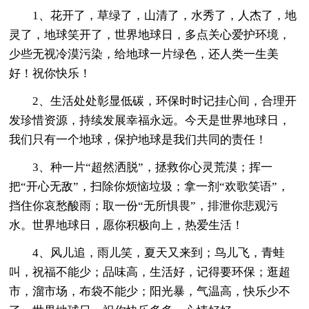
1、花开了，草绿了，山清了，水秀了，人杰了，地
灵了，地球笑开了，世界地球日，多点关心爱护环境，
少些无视冷漠污染，给地球一片绿色，还人类一生美
好！祝你快乐！
2、生活处处彰显低碳，环保时时记挂心间，合理开
发珍惜资源，持续发展幸福永远。今天是世界地球日，
我们只有一个地球，保护地球是我们共同的责任！
3、种一片“超然洒脱”，拯救你心灵荒漠；挥一
把“开心无敌”，扫除你烦恼垃圾；拿一剂“欢歌笑语”，
挡住你哀愁酸雨；取一份“无所惧畏”，排泄你悲观污
水。世界地球日，愿你积极向上，热爱生活！
4、风儿追，雨儿笑，夏天又来到；鸟儿飞，青蛙
叫，祝福不能少；品味高，生活好，记得要环保；逛超
市，溜市场，布袋不能少；阳光暴，气温高，快乐少不