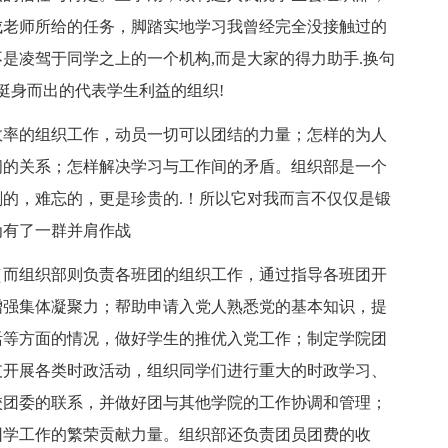
成老师所给的任务，脚踏实地学习我曾经完全没接触过的
是凌驾于同学之上的一个机构,而是大家的得力助手.换句
挺身而出的代表学生利益的组织!
率的组织工作，动员一切可以团结的力量；怎样的为人
间的关系；怎样解决学习与工作间的矛盾。组织部是一个
的，难忘的，更是珍贵的.！所以它对我而言不仅仅是锻
为有了一群并肩作战
而组织部则负责各班团的组织工作，通过指导各班团开
增强集体凝聚力；帮助申请入党人熟悉党的基本知识，提
活等方面的情况，做好学生的推优入党工作；制定学院团
支开展各类时政活动，组织同学们进行重大的时政学习、
校团委的联系，并做好团与其他学院的工作协调和管理；
团学工作的繁荣贡献力量。组织部还负责团员团费的收