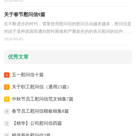
问信呢？以下是小编为大家收集的中秋节员工慰问信7篇，欢迎阅读
2026-08-05
与收藏。中秋节员工慰
关于春节慰问信9篇
在不断进步的时代，需要使用慰问信的慰问活动越来越多，慰问信是
对由于某种原因而遭到暂时困难和严重损失的的表示慰问的信件。在
写之前，可以先参考范文，下面是小编整理的春节慰问信10篇，欢迎
2026-08-05
阅读，希望大家能够
优秀文章
五一慰问信十篇
1
关于职工慰问信（通用23篇）
2
中秋节员工慰问信范文锦集7篇
3
春节员工慰问信模板锦集8篇
4
【精华】公司慰问信四篇
5
精选新年慰问信3篇
6