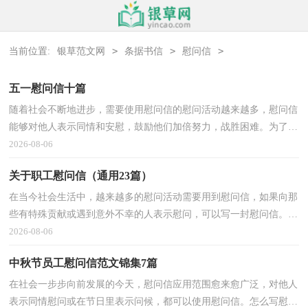
>
>
>
当前位置:
银草范文网
条据书信
慰问信
五一慰问信十篇
随着社会不断地进步，需要使用慰问信的慰问活动越来越多，慰问信
能够对他人表示同情和安慰，鼓励他们加倍努力，战胜困难。为了让
您在写慰问信时更加简单方便，下面是小编帮大家整理的五一慰问信
2026-08-06
10篇，希望对大家有
关于职工慰问信（通用23篇）
在当今社会生活中，越来越多的慰问活动需要用到慰问信，如果向那
些有特殊贡献或遇到意外不幸的人表示慰问，可以写一封慰问信。相
信写慰问信是一个让许多人都头痛的问题，以下是小编为大家收集的
2026-08-06
职工慰问信，欢迎阅读
中秋节员工慰问信范文锦集7篇
在社会一步步向前发展的今天，慰问信应用范围愈来愈广泛，对他人
表示同情慰问或在节日里表示问候，都可以使用慰问信。怎么写慰问