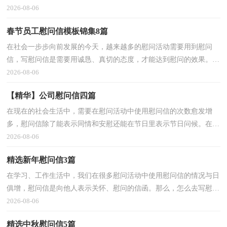
信才能避免踩雷呢？下面是小编帮大家整理的中秋节员工慰问信7
2026-08-06
篇，供大家参考借鉴，希
春节员工慰问信模板锦集8篇
在社会一步步向前发展的今天，越来越多的慰问活动需要用到慰问
信，写慰问信是需要用诚恳、真切的态度，才能达到慰问的效果。写
起慰问信来就毫无头绪？下面是小编为大家整理的春节员工慰问信8
2026-08-06
篇，供大家参考借鉴，希
【精华】公司慰问信四篇
在现在的社会生活中，需要在慰问活动中使用慰问信的次数愈发增
多，慰问信除了能表示同情和安慰还能在节日里表示节日问候。在写
之前，可以先参考范文，以下是小编为大家整理的公司慰问信4篇，
2026-08-06
希望能够帮助到大家。公
精选新年慰问信3篇
在学习、工作生活中，我们在很多慰问活动中使用慰问信的情况与日
俱增，慰问信是向他人表示关怀、慰问的信函。那么，怎么去写慰问
信呢？以下是小编整理的新年慰问信3篇，仅供参考，希望能够帮助
2026-08-06
到大家。新年慰问信
精选中秋慰问信5篇