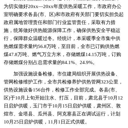
为切实做好20xx—20xx年度供热采暖工作，市政府办公
室明确要求各县(市、区)和市政府有关部门要切实担负起
政府属地管理责任和部门行业监管责任，采取有力措
施，统筹做好供热能源保障工作，确保供热安全平稳运
行，保障群众温暖过冬。经统计，本采暖季全市集中供
热燃煤需求量约56.8万吨，至目前，全市已订购供热燃
煤47.8万吨、燃气万立方米，存储燃煤14.15万吨，订购
存储燃煤分别占总需求量的84.1%、24.9%。
加强设施设备检修。市住建局组织开展供热设备、
管网检修维护工作，全市共检修养护供热管网323公里，
供热设施设备156台件，检修工作全部完成。各县(市、
区)于10月上旬开始注水、打压，目前，肃北县于10月12
日启炉供暖，玉门市于10月15日启炉供暖，肃州区、敦
煌市、金塔县、瓜州县、阿克塞县正在调试运行，计划
10月25日启炉供暖，11月1日正式供暖。