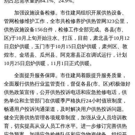
别占总需求量的84.1%、24.9%。
加强设施设备检修。市住建局组织开展供热设备、
管网检修维护工作，全市共检修养护供热管网323公里，
供热设施设备156台件，检修工作全部完成。各县(市、
区)于10月上旬开始注水、打压，目前，肃北县于10月12
日启炉供暖，玉门市于10月15日启炉供暖，肃州区、敦
煌市、金塔县、瓜州县、阿克塞县正在调试运行，计划
10月25日启炉供暖，11月1日正式供暖。
全面提升服务保障。市住建局着眼提升服务质量，
全面履行供热行业监管责任，督促各县(市、区)积极做好
供热政策宣传，公开供热投诉电话和应急抢修电话，供
热单位和主管部门在供暖季严格执行24小时值班制度，
畅通用户投诉沟通渠道，及时解决用户供热投诉问题。
健全完善供热管理各项规章制度，加强从业人员培训教
育，切实提高从业人员工作水平。进一步修订完善供热
应急预案，加强应急抢修队伍和应急物资储备，组织开