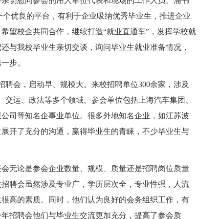
亲切慰问参会的用人单位代表和现场的工作人员。浦书
一个优良的平台，有利于企业吸纳优秀毕业生，推进企业
希望校企共同合作，继续打造“就业直通车”，发挥学校就
记还与我校毕业生亲切交谈，询问毕业生就业准备情况，
第一步。
聘会，启动早、规模大。来校招聘单位300余家，涉及
筑、交运、政法等多个领域。参会单位包括上海汽车集团、
限公司等知名企事业单位。很多外地知名企业，如江苏波
生展开了充分的沟通，赢得毕业生的青睐，不少毕业生与
会无论是参会企业数量、规模、质量还是招聘岗位质量
次招聘会虽然涉及专业广，学历层次全，专业性强，人流
生很高的素质。同时，他们认为良好的会务组织工作，有
今年招聘会他们与毕业生交流更加充分，提高了参会质