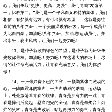
心，我们争取“更快、更高、更强”，我们同喊“友谊第
一，比赛第二。”我们是一个平凡而又独特的集体，我们
相信，有梦就有远方，有付出就有希望——这就是勇往
直前的八年(7)班，一个美丽温暖的班级，每一个成员都
为此而自豪，加油吧!八年(7)班。加油吧!运动员们。赛
出水平，赛出风格，让我们一起努力吧!
13、是种子就改由绿色的希望，是种子就为班级争
光数你最棒。加油吧！努力吧！在这诺大的赛场上，尽
情的让生命充满活力，让青春充满意义，我们为你骄
傲！
14、一张张兴奋不已的面容，一颗颗紧张而激动的
心。一阵阵震耳的掌声，一声声助威的呐喊。运动场
上，处处激荡着青春的旋律。青春是那有力的一跳，青
春是摔倒后爬起，忍痛跑完的全程。青春是领奖台上灿
烂的笑容，青春是失败后，站起再努力的勇气，青春是