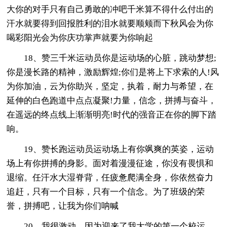
大你的对手只有自己勇敢的冲吧千米算不得什么付出的
汗水就要得到回报胜利的泪水就要顺颊而下秋风会为你
喝彩阳光会为你庆功掌声就要为你响起
18、赞三千米运动员你是运动场的心脏，跳动梦想;
你是漫长路的精神，激励辉煌;你们是将上下求索的人!风
为你加油，云为你助兴，坚定，执着，耐力与希望，在
延伸的白色跑道中点点凝聚!力量，信念，拼搏与奋斗，
在遥远的终点线上渐渐明亮!时代的强音正在你的脚下踏
响。
19、赞长跑运动员运动场上有你飒爽的英姿，运动
场上有你拼搏的身影。面对着漫漫征途，你没有畏惧和
退缩。任汗水大湿脊背，任疲惫爬满全身，你依然奋力
追赶，只有一个目标，只有一个信念。为了班级的荣
誉，拼搏吧，让我为你们呐喊
20、我很激动，因为迎来了我大学的第一个校运