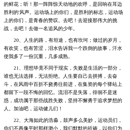
的鲜花；听！那一阵阵惊天动地的欢呼，是回响在耳边
胜利的'风声。运动场上的你们，是胜利的标志，运动场
上的你们，是青春的赞叹。去吧！去迎接那伟大的挑
战，去吧！去做一名追风的少年。
20、人生的路，有坦途，也有坎坷；做过的岁月，
有欢笑，也有苦涩，泪水告诉我一个跌倒的故事，汗水
使我多了一份沉重，几多成熟。
21、理想毕竟不同于现实，失败是生活的一部分，
谁也无法选择，无法拒绝。人生要自己去拼搏，去奋
斗，在风雨中百折不挠勇往前进，在集资的每个驿站上
都留下一段不悔的回忆。流泪不是失落，徘徊不是迷
惑，成功属于那些战胜失败，坚持不懈勇于追求梦想的
人。加油吧，运动健儿们！
22、大海如此的浩淼，鼓声多么美妙，运动员们，
你们不再像平时那样渺小，我们默默的祈祷，以你们为