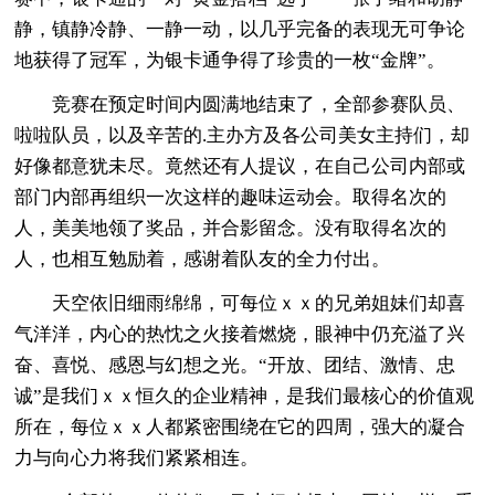
静，镇静冷静、一静一动，以几乎完备的表现无可争论
地获得了冠军，为银卡通争得了珍贵的一枚“金牌”。
竞赛在预定时间内圆满地结束了，全部参赛队员、
啦啦队员，以及辛苦的.主办方及各公司美女主持们，却
好像都意犹未尽。竟然还有人提议，在自己公司内部或
部门内部再组织一次这样的趣味运动会。取得名次的
人，美美地领了奖品，并合影留念。没有取得名次的
人，也相互勉励着，感谢着队友的全力付出。
天空依旧细雨绵绵，可每位ｘｘ的兄弟姐妹们却喜
气洋洋，内心的热忱之火接着燃烧，眼神中仍充溢了兴
奋、喜悦、感恩与幻想之光。“开放、团结、激情、忠
诚”是我们ｘｘ恒久的企业精神，是我们最核心的价值观
所在，每位ｘｘ人都紧密围绕在它的四周，强大的凝合
力与向心力将我们紧紧相连。