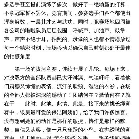
多选手甚至提前演练了多次，做好了一绝输赢的打算，
不拿冠军誓不罢休。竞赛期间，参赛选手们各个都使出
浑身解数，一展其才艺与武功。同时，竞赛场地四周被
各公司的啦啦队员层层包围，呼喊声、加油声、鼓掌
声，声声不绝于耳。拍照的、录像的人也都不情愿放过
每一个精彩时刻，满场移动以确保自己时刻都处于最佳
的拍摄角度。
第一场的拔河竞赛，连续开展了几轮。每场下来，
对决双方的全部队员都已大汗淋漓、气喘吁吁，看着他
们肃穆又惊慌的表情、流汗的脸颊、湿透的衣衫，在场
的全部人都被深深的感动了！团结何在？激情何在？就
在于——此时、此地、此情、此景。接下来的挑长绳竞
赛中，银昊最可爱的保洁阿姨们，给了我们许多惊喜。
没有想到她们的动作是那样的敏捷，协作是那样的默
契，自信又从容，像一只只雀跃的小鸟。在抛绣球的竞
赛中，银卡通的一对“黄金搭档”选手——张子绪和胡静