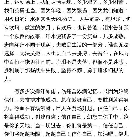
上，运动场上，我们尽情呈现，多少艰辛，多少困苦，
我们英勇担当。因为年轻，因为张扬，因为我们知道：
用今日的汗水换来明天的.微笑。 人生的路，有坦途，也
有坎坷，做过的岁月，有欢乐，也有苦涩，泪水告知我
一个跌倒的故事，汗水使我多了一份沉重，几多成熟。
志向终归不同于现实，失败是生活的一部分，谁也无法
选择，无法抗拒，人生要自己去拼搏，去奋斗，在风雨
中百折不饶勇往直前。流泪不是失落，徘徊不是迷惑，
胜利属于那些战胜失败，坚持不懈，勇于追求幻想的
人。
有多少次挥汗如雨，伤痛曾添满记忆，只因为始终
信任，去拼搏才能成功。总在鼓舞自己，要胜利就得努
力。热血在赛场沸腾，巨人在赛场升起。信任自己，你
将赢得成功，创建奇迹；信任自己，幻想在你手中，这
是你的天地。当一切过去，你们将是第一。信任自己，
你们将超越极限，超越自己！信任自己，加油吧，健儿