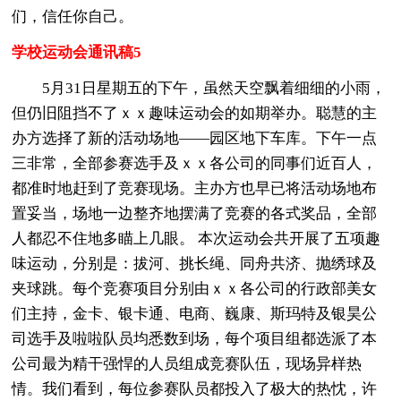
们，信任你自己。
学校运动会通讯稿5
5月31日星期五的下午，虽然天空飘着细细的小雨，
但仍旧阻挡不了ｘｘ趣味运动会的如期举办。聪慧的主
办方选择了新的活动场地——园区地下车库。下午一点
三非常，全部参赛选手及ｘｘ各公司的同事们近百人，
都准时地赶到了竞赛现场。主办方也早已将活动场地布
置妥当，场地一边整齐地摆满了竞赛的各式奖品，全部
人都忍不住地多瞄上几眼。 本次运动会共开展了五项趣
味运动，分别是：拔河、挑长绳、同舟共济、抛绣球及
夹球跳。每个竞赛项目分别由ｘｘ各公司的行政部美女
们主持，金卡、银卡通、电商、巍康、斯玛特及银昊公
司选手及啦啦队员均悉数到场，每个项目组都选派了本
公司最为精干强悍的人员组成竞赛队伍，现场异样热
情。我们看到，每位参赛队员都投入了极大的热忱，许