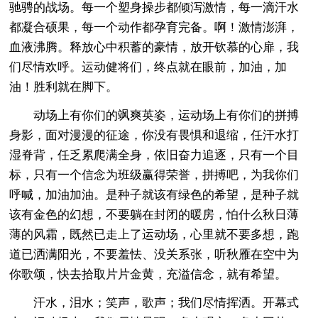
驰骋的战场。每一个塑身操步都倾泻激情，每一滴汗水
都凝合硕果，每一个动作都孕育完备。啊！激情澎湃，
血液沸腾。释放心中积蓄的豪情，放开钦慕的心扉，我
们尽情欢呼。运动健将们，终点就在眼前，加油，加
油！胜利就在脚下。
动场上有你们的飒爽英姿，运动场上有你们的拼搏
身影，面对漫漫的征途，你没有畏惧和退缩，任汗水打
湿脊背，任乏累爬满全身，依旧奋力追逐，只有一个目
标，只有一个信念为班级赢得荣誉，拼搏吧，为我你们
呼喊，加油加油。是种子就该有绿色的希望，是种子就
该有金色的幻想，不要躺在封闭的暖房，怕什么秋日薄
薄的风霜，既然已走上了运动场，心里就不要多想，跑
道已洒满阳光，不要羞怯、没关系张，听秋雁在空中为
你歌颂，快去拾取片片金黄，充溢信念，就有希望。
汗水，泪水；笑声，歌声；我们尽情挥洒。开幕式