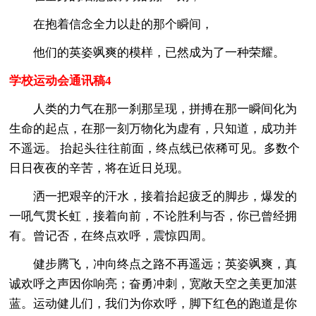
在抱着信念全力以赴的那个瞬间，
他们的英姿飒爽的模样，已然成为了一种荣耀。
学校运动会通讯稿4
人类的力气在那一刹那呈现，拼搏在那一瞬间化为
生命的起点，在那一刻万物化为虚有，只知道，成功并
不遥远。 抬起头往往前面，终点线已依稀可见。多数个
日日夜夜的辛苦，将在近日兑现。
洒一把艰辛的汗水，接着抬起疲乏的脚步，爆发的
一吼气贯长虹，接着向前，不论胜利与否，你已曾经拥
有。曾记否，在终点欢呼，震惊四周。
健步腾飞，冲向终点之路不再遥远；英姿飒爽，真
诚欢呼之声因你响亮；奋勇冲刺，宽敞天空之美更加湛
蓝。运动健儿们，我们为你欢呼，脚下红色的跑道是你