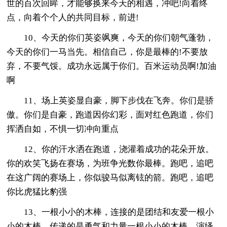
世的百次回眸，才能够换来今天的相遇，冲吧!向着终
点，向着个个人的共同目标，前进!
10、今天的你们英姿飒爽，今天的你们朝气蓬勃，
今天的你们一马当先。相信自己，你是最棒的!不要放
弃，不要气馁。成功永远属于你们。百米运动员啊!加油
啊
11、场上英姿显自豪，脚下步伐在飞奔。你们是骄
傲。你们是自豪，跑道因你幻彩，面对红色跑道，你们
挥洒自如，不惧一切冲向重点
12、你的汗水洒在跑道，浇灌着成功的花朵开放。
你的欢笑飞扬在赛场，为班争光数你最棒。跑吧，追吧
在这广阔的赛场上，你似骏马似离铉的箭。跑吧，追吧
你比虎猛比豹强
13、一根小小的木棒，连接的是团结和友爱一根小
小的木棒，传递的是勇气和力量一根小小的木棒，演绎