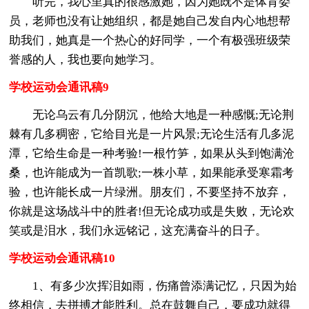
听完，我心里真的很感激她，因为她既不是体育委
员，老师也没有让她组织，都是她自己发自内心地想帮
助我们，她真是一个热心的好同学，一个有极强班级荣
誉感的人，我也要向她学习。
学校运动会通讯稿9
无论乌云有几分阴沉，他给大地是一种感慨;无论荆
棘有几多稠密，它给目光是一片风景;无论生活有几多泥
潭，它给生命是一种考验!一根竹笋，如果从头到饱满沧
桑，也许能成为一首凯歌;一株小草，如果能承受寒霜考
验，也许能长成一片绿洲。朋友们，不要坚持不放弃，
你就是这场战斗中的胜者!但无论成功或是失败，无论欢
笑或是泪水，我们永远铭记，这充满奋斗的日子。
学校运动会通讯稿10
1、有多少次挥泪如雨，伤痛曾添满记忆，只因为始
终相信，去拼搏才能胜利。总在鼓舞自己，要成功就得