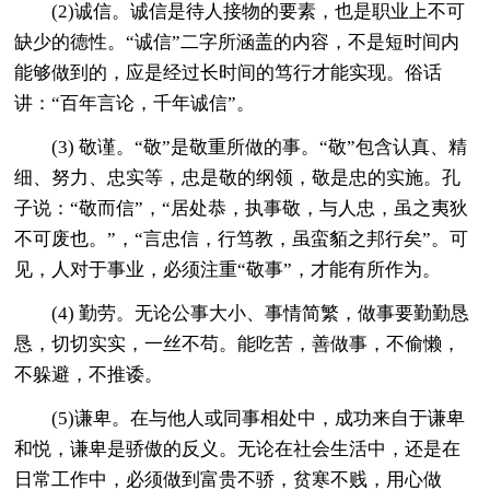
(2)诚信。诚信是待人接物的要素，也是职业上不可
缺少的德性。“诚信”二字所涵盖的内容，不是短时间内
能够做到的，应是经过长时间的笃行才能实现。俗话
讲：“百年言论，千年诚信”。
(3) 敬谨。“敬”是敬重所做的事。“敬”包含认真、精
细、努力、忠实等，忠是敬的纲领，敬是忠的实施。孔
子说：“敬而信”，“居处恭，执事敬，与人忠，虽之夷狄
不可废也。”，“言忠信，行笃教，虽蛮貊之邦行矣”。可
见，人对于事业，必须注重“敬事”，才能有所作为。
(4) 勤劳。无论公事大小、事情简繁，做事要勤勤恳
恳，切切实实，一丝不苟。能吃苦，善做事，不偷懒，
不躲避，不推诿。
(5)谦卑。在与他人或同事相处中，成功来自于谦卑
和悦，谦卑是骄傲的反义。无论在社会生活中，还是在
日常工作中，必须做到富贵不骄，贫寒不贱，用心做