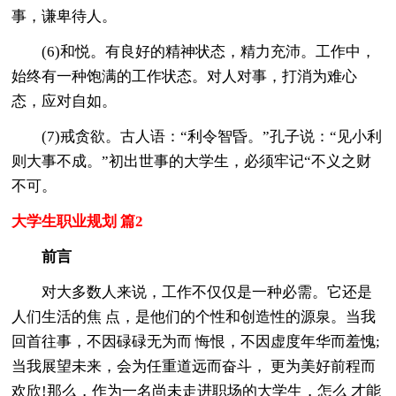
事，谦卑待人。
(6)和悦。有良好的精神状态，精力充沛。工作中，
始终有一种饱满的工作状态。对人对事，打消为难心
态，应对自如。
(7)戒贪欲。古人语：“利令智昏。”孔子说：“见小利
则大事不成。”初出世事的大学生，必须牢记“不义之财
不可。
大学生职业规划 篇2
前言
对大多数人来说，工作不仅仅是一种必需。它还是
人们生活的焦 点，是他们的个性和创造性的源泉。当我
回首往事，不因碌碌无为而 悔恨，不因虚度年华而羞愧;
当我展望未来，会为任重道远而奋斗， 更为美好前程而
欢欣!那么，作为一名尚未走进职场的大学生，怎么 才能