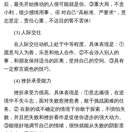
后，最先开始推动的人很可能就是你。③重大局，不贪
小利，很少感情用事 。④ 对自己“高标准、严要求”，意
志坚定，责任心重，不达目的誓不罢休!
(3) 人际交往
在人际交往动机上处于中等程度。具体表现是：①
愿意与人为善，乐意和他人合作。②不会涉入别人的
事，和朋友保持适当的距离，坚持自己的空间。③具有
一定察言观色的技巧。
(4) 挫折承受能力
挫折承受力很高。具体表现是：①意志顽强，在逆
境中不失斗志，面对失败愈挫愈勇，敢于挑战困难的任
务。② 在新的或不确定的情境下你敢于探索，不惧怕失
败，并且把失败和挫折看作是促使你进步的强大动力。
③能很好地调节自己的情绪，很快就能从失败的阴影里