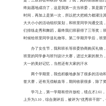
是，三农协会和棋协“收留”了我，真的很感谢他
终如愿地成功了，这是我第一次当班委，算是圆
时间，再加上是第一次，所以把大把精力都灌注
大大小小的活动组织策划，和班里同学沟通交流
们排练走秀和舞蹈，最终我们班获得了三等奖；
时候给班里同学送礼物等。第二学期开学后，班
办了女生节，我和班长等班委协商购买礼物，
班里的同学参与班刊设计大赛，进过大家的努力
大一的美好记忆，当然还有大家的汗水
两个学期里，我也积极地参加了很多的活动和
签大赛，还有无偿献血等，期间收获很多，除了
学习上，第一学期有些许放松，绩点才2.61
上升为3.10，综合测评后，被评为“优秀班干部”