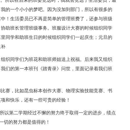
们。所以在后来的班委竞选时，我就去竞选了生活委员，最
了我的一个小小的梦吧。因为没加到部门，所以有很多的
其中！生活委员已不再是简单的管理班费了，还参与班级
，协助班长管理班级事务。班服设计大赛的时候组织同学
班里同学和助班生日的时候组织同学们一起庆生；元旦的
里补
组织同学们为班花和助班师姐送上祝福。后来我又组织
，我们的第一本班刊《踏青录》问世，里面记录着我们班
比赛，比如昆虫标本创作大赛、物理实验技能竞赛、书
奖项和快乐，还有一些可贵的经验！
，所以第二学期经过不懈的努力终于取得一定的进步，绩点
，一切的努力都是值得的！