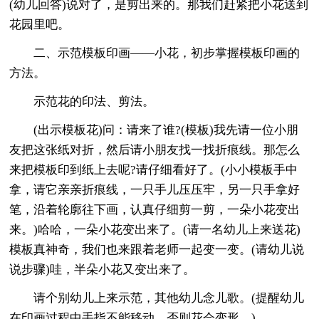
(幼儿回答)说对了，是剪出来的。那我们赶紧把小花送到
花园里吧。
二、示范模板印画——小花，初步掌握模板印画的
方法。
示范花的印法、剪法。
(出示模板花)问：请来了谁?(模板)我先请一位小朋
友把这张纸对折，然后请小朋友找一找折痕线。那怎么
来把模板印到纸上去呢?请仔细看好了。(小小模板手中
拿，请它亲亲折痕线，一只手儿压压牢，另一只手拿好
笔，沿着轮廓往下画，认真仔细剪一剪，一朵小花变出
来。)哈哈，一朵小花变出来了。(请一名幼儿上来送花)
模板真神奇，我们也来跟着老师一起变一变。(请幼儿说
说步骤)哇，半朵小花又变出来了。
请个别幼儿上来示范，其他幼儿念儿歌。(提醒幼儿
在印画过程中手指不能移动，否则花会变形。)