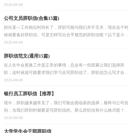
集整理的员工的辞职信，供大家参考借鉴，希望可以帮助到有需要的
2026-08-08
朋友。员工的辞职信1
公司文员辞职信(合集15篇)
担任某一工作岗位时间长了，辞职可能与我们并不无关，现在这个时
候就要备好辞职信。可是怎样写出合乎规范的辞职信呢？以下是小编
为大家整理的公司文员辞职信，仅供参考，希望能够帮助到大家。公
2026-08-08
司文员辞职信1尊敬的
辞职信范文(通用15篇)
在人生中会更换工作是正常的事情，总会有一些因素让我们选择辞
职，这时候就可能要求我们学习去写辞职信了。辞职信怎么写才合适
呢？以下是小编收集整理的辞职信范文，供大家参考借鉴，希望可以
2026-08-08
帮助到有需要的朋友。辞
银行员工辞职信【推荐】
现今，辞职越来越常见了，我们可能会面临新的选择，最终与公司告
别，当我们辞职时都要是写辞职信的。那么辞职信有什么格式呢？下
面是小编帮大家整理的银行员工辞职信，供大家参考借鉴，希望可以
2026-08-08
帮助到有需要的朋友。
大学学生会干部辞职信