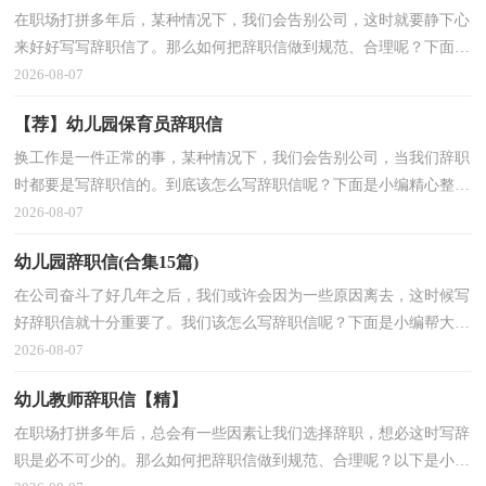
在职场打拼多年后，某种情况下，我们会告别公司，这时就要静下心
来好好写写辞职信了。那么如何把辞职信做到规范、合理呢？下面是
小编整理的学生会辞职信，欢迎大家借鉴与参考，希望对大家有所帮
2026-08-07
助。学生会辞职信1尊
【荐】幼儿园保育员辞职信
换工作是一件正常的事，某种情况下，我们会告别公司，当我们辞职
时都要是写辞职信的。到底该怎么写辞职信呢？下面是小编精心整理
的幼儿园保育员辞职信，欢迎大家分享。幼儿园保育员辞职信1尊敬
2026-08-07
的园长：您好！源于对
幼儿园辞职信(合集15篇)
在公司奋斗了好几年之后，我们或许会因为一些原因离去，这时候写
好辞职信就十分重要了。我们该怎么写辞职信呢？下面是小编帮大家
整理的幼儿园辞职信，欢迎阅读，希望大家能够喜欢。幼儿园辞职信
2026-08-07
1 尊敬的校长：您好
幼儿教师辞职信【精】
在职场打拼多年后，总会有一些因素让我们选择辞职，想必这时写辞
职是必不可少的。那么如何把辞职信做到规范、合理呢？以下是小编