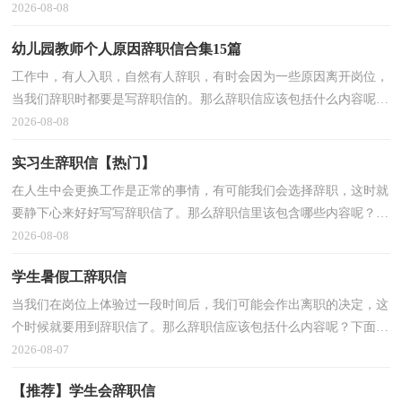
是小编精心整理的辞职信英文，希望对大家有所帮助。辞职信英文
2026-08-08
1DearI am o
幼儿园教师个人原因辞职信合集15篇
工作中，有人入职，自然有人辞职，有时会因为一些原因离开岗位，
当我们辞职时都要是写辞职信的。那么辞职信应该包括什么内容呢？
下面是小编精心整理的幼儿园教师个人原因辞职信，欢迎大家借鉴与
2026-08-08
参考，希望对大家有所
实习生辞职信【热门】
在人生中会更换工作是正常的事情，有可能我们会选择辞职，这时就
要静下心来好好写写辞职信了。那么辞职信里该包含哪些内容呢？下
面是小编帮大家整理的实习生辞职信，希望对大家有所帮助。实习生
2026-08-08
辞职信1尊敬的厂领导
学生暑假工辞职信
当我们在岗位上体验过一段时间后，我们可能会作出离职的决定，这
个时候就要用到辞职信了。那么辞职信应该包括什么内容呢？下面是
小编为大家收集的学生暑假工辞职信，欢迎阅读，希望大家能够喜
2026-08-07
欢。学生暑假工辞职信1
【推荐】学生会辞职信