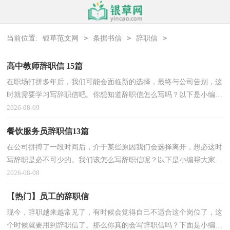
>
>
>
当前位置:
银草范文网
条据书信
辞职信
高中教师辞职信 15篇
在职场打拼多年后，我们可能会面临新的选择，最终与公司告别，这
时就需要学习写辞职信吧。你想知道辞职信怎么写吗？以下是小编收
集整理的高中教师辞职信 ，仅供参考，欢迎大家阅读。高中教师辞
2026-08-09
职信 1尊敬的×××
餐饮服务员辞职信13篇
在公司拼搏了一段时间后，介于某些原因我们会选择离开，想必这时
写辞职是必不可少的。我们该怎么写辞职信呢？以下是小编帮大家整
理的餐饮服务员辞职信，欢迎大家分享。餐饮服务员辞职信1您好!首
2026-08-08
先，非常感谢您这半
【热门】员工的辞职信
现今，辞职越来越常见了，有时候会觉得自己不适合这个岗位了，这
个时候就要用到辞职信了。那么你真的会写辞职信吗？下面是小编收