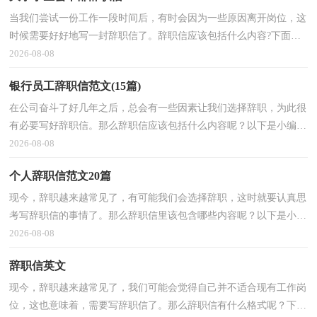
当我们尝试一份工作一段时间后，有时会因为一些原因离开岗位，这
时候需要好好地写一封辞职信了。辞职信应该包括什么内容?下面是
小编为大家收集的大学学生会干部辞职信，欢迎阅读，希望大家能够
2026-08-08
喜欢。大学学生会干部
银行员工辞职信范文(15篇)
在公司奋斗了好几年之后，总会有一些因素让我们选择辞职，为此很
有必要写好辞职信。那么辞职信应该包括什么内容呢？以下是小编精
心整理的银行员工辞职信范文，欢迎大家分享。银行员工辞职信范文
2026-08-08
1尊敬的xx行长：经
个人辞职信范文20篇
现今，辞职越来越常见了，有可能我们会选择辞职，这时就要认真思
考写辞职信的事情了。那么辞职信里该包含哪些内容呢？以下是小编
为大家收集的个人辞职信范文，欢迎大家借鉴与参考，希望对大家有
2026-08-08
所帮助个人辞职信 1
辞职信英文
现今，辞职越来越常见了，我们可能会觉得自己并不适合现有工作岗
位，这也意味着，需要写辞职信了。那么辞职信有什么格式呢？下面