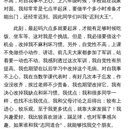
不高，对自我事不上心。上六年级时候，学校就在我家
对面。我却常常是七点半起床，要做半个多小时准备才
能出门，还经常迟到。因此同学们叫我“迟到大王”。
此刻，最起码六点多就要起床，才能有足够时候吃
饭、坐车等。这对我是个挑战。但是，我必须要借这个
机会，改掉我不麻利坏习惯。另外，自觉性不高，上课
不免做些小动作、讲话。前几天大家都参加了军训，站
着要一动也不动。我感到透过这次军训，我自觉性有所
提高。我也期望在以后学习中改掉这个毛病。对自我事
不上心。我在当数学课代表时，有好几次本子忘发，作
业没收齐，挨过老师不少责备。我也期望改掉它。我有
决心改掉我缺点和坏习惯。我优点：我和很多同学一
样，也找不出我优点。我和父母讨论之后得出：较有上
进心，较乐观。至于我更多优点，就靠大家发掘了！我
兴趣爱好。我比较喜欢游泳，踢足球，也对军事感兴
趣。如果谁和我“志同道合”，就能够找我交个朋友。