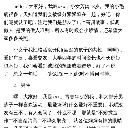
hello，大家好，我叫xxx，小女芳龄18岁。我的小毛
病很多，天知道我们会被缘分紧紧缠在一起，好吧，你
们呢就认了吧，注定我们是朋友了!，“高调做事，低调
做人”是我的做人准则，所以有时候会小矫情，还希望大
家多多关照。
小女子我性格活泼开朗(幽默的孩子的共性，呵呵)，
爱好广泛，喜爱交友。大学四年的时间说长也不长说短
也不短，我们会看到彼此的颓唐或者进步，好了不说
了，总之一句话——(此处顿一下)此时不搏何时搏。
2、男生
嘿，大家好，我是xxx。青春年少的我，和大部分男
孩子一样喜欢运动，最爱篮球(什么爱好不重要)。我呢交
友有三不，有人会问了，什么不呢，那就是“不矫揉造
作”“不自命清高”“不哗众取宠”。从各位炯炯有神的眼睛