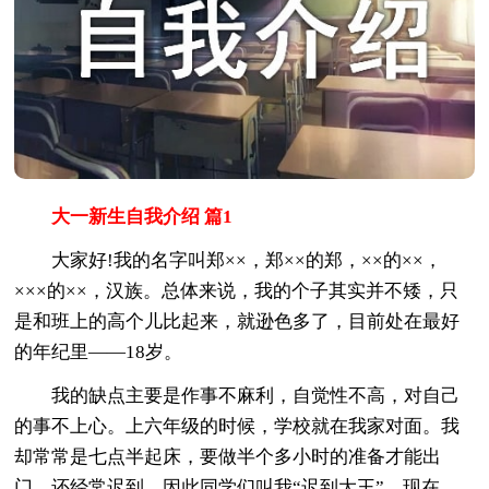
大一新生自我介绍 篇1
大家好!我的名字叫郑××，郑××的郑，××的××，
×××的××，汉族。总体来说，我的个子其实并不矮，只
是和班上的高个儿比起来，就逊色多了，目前处在最好
的年纪里——18岁。
我的缺点主要是作事不麻利，自觉性不高，对自己
的事不上心。上六年级的时候，学校就在我家对面。我
却常常是七点半起床，要做半个多小时的准备才能出
门，还经常迟到。因此同学们叫我“迟到大王”。现在，