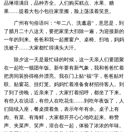
品琳琅满目，品种齐全。人们购买糕点、水果、糖
果……提着大包小包往家里搬，脸上荡漾着笑意。
广州有句俗语叫：“年二八、洗邋遢”，意思是，到
了腊月二十八这天，要把家里大扫除一遍，为迎接新的
一年的到来。爸爸和我一起擦窗户、桌椅、扫地，妈妈
洗被子……大家都忙得满头大汗。
除夕这一天是最忙碌的时候，这一天亲人们要团聚
在一起吃一顿团年饭。新年要有新气象，我和爸爸忙着
把房间装扮得格外漂亮。我在门上贴“福”字，爸爸贴对
联、贴窗花、挂灯笼。妈妈忙着准备食材招待客人。到
了到了傍晚，近亲来了，大家打着招呼，都坐了下来。
有些人在说话，有些人在吃花生……到吃年夜饭了，人
们陆续入座，餐桌摆着鱼，表示年年有余。桌子上有
肉、有菜、有海鲜，大家都开开心心地吃起来。称赞
声、夹菜声、笑声，溶合在一起，体验了浓浓的年味。