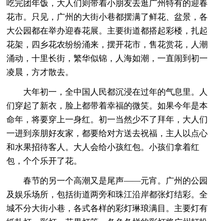
吃完团年饭，大人们则带着小朋友去逛广州特有的迎春
花市。只见，广州的大街小巷都摆满了鲜花、盆景，各
大公园都在举办迎春花展。主要街道都搭起彩楼，扎起
花架，四乡花农纷纷涌来，摆开花市，售花赏花，人潮
涌动，十里长街，繁华似锦，人海如潮，一直闹到初一
凌晨，方才散去。
大年初一，全中国人民都沉浸在过年的气息里。人
们穿起了新衣，脸上都带着幸福的微笑。如果今年是本
命年，将要穿上一身红。初一当然少不了拜年，大人们
一进到亲朋好友家，都要给对方送去祝福，主人以点心
和水果招待客人。大人会给小孩红包。小孩们拿着红
包，个个乐开了花。
春节的另一个高潮又是尾声——元宵。广州的公园
及娱乐场所，包括街道两旁和珠江沿岸都张灯结彩。全
城不分大街小巷，各式各样的彩灯琳琅满目。主要灯有