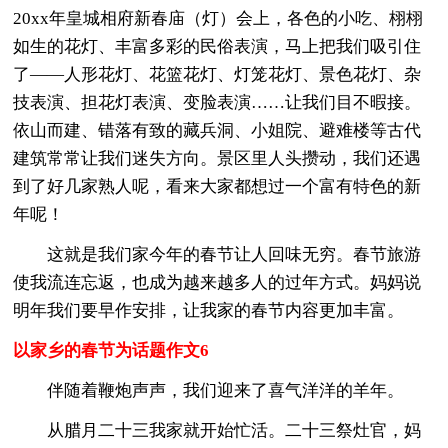
20xx年皇城相府新春庙（灯）会上，各色的小吃、栩栩
如生的花灯、丰富多彩的民俗表演，马上把我们吸引住
了——人形花灯、花篮花灯、灯笼花灯、景色花灯、杂
技表演、担花灯表演、变脸表演……让我们目不暇接。
依山而建、错落有致的藏兵洞、小姐院、避难楼等古代
建筑常常让我们迷失方向。景区里人头攒动，我们还遇
到了好几家熟人呢，看来大家都想过一个富有特色的新
年呢！
这就是我们家今年的春节让人回味无穷。春节旅游
使我流连忘返，也成为越来越多人的过年方式。妈妈说
明年我们要早作安排，让我家的春节内容更加丰富。
以家乡的春节为话题作文6
伴随着鞭炮声声，我们迎来了喜气洋洋的羊年。
从腊月二十三我家就开始忙活。二十三祭灶官，妈