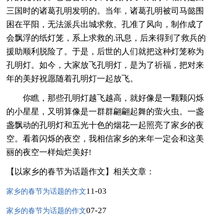
三国时的诸葛孔明发明的。当年，诸葛孔明被司马懿围
困在平阳，无法派兵出城求救。孔准了风向，制作成了
会飘浮的纸灯笼，系上求救的.讯息，后来得到了救兵的
援助顺利脱险了。于是，后世的人们就把这种灯笼称为
孔明灯。如今，大家放飞孔明灯，是为了祈福，把对来
年的美好祝愿随着孔明灯一起放飞。
你瞧，那些孔明灯越飞越高，就好像是一颗颗闪烁
的小星星，又明算像是一群群翩翩起舞的萤火虫。一盏
盏飘动的孔明灯和五光十色的烟花一起照亮了家乡的夜
空。看着闪烁的夜空，我相信家乡的来年一定会和这美
丽的夜空一样灿烂美好!
【以家乡的春节为话题作文】相关文章：
11-03
家乡的春节为话题的作文
07-27
家乡的春节为话题的作文