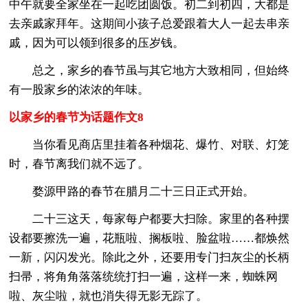
中午就要全家坐在一起吃团圆饭。初二到初四，大都是
去亲戚家拜年。这期间小孩子总爱跟着大人一起去串亲
戚，因为可以领到很多的压岁钱。
总之，家乡的春节虽与其它地方大致相同，但始终
有一股家乡的浓浓的年味。
以家乡的春节为话题作文8
当你看见商店里挂着各种烟花、爆竹、对联、灯笼
时，春节离我们就不远了。
婺源甲路的春节在腊月二十三日正式开始。
二十三这天，每家每户都要大扫除。家里的各种摆
设都要擦洗一遍，花瓶啦、搁板啦、脸盆啦……都焕然
一新，闪闪发光。除此之外，还要用专门扫灰尘的长柄
扫帚，将角角落落统统打扫一遍，这样一来，蜘蛛网
啦、灰尘啦，就也消失得无影无踪了。