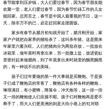
春节能拿到压岁钱，大人们爱过春节，因为春节朋友能
欢聚一堂，老人们爱过春节，因为春节忙碌工作的儿女
能回家。总而言之，春节是中国人最重视的节日，这一
天，除非万不的已，必定赶回家走团圆饭。
家乡有春节从腊月初旬就开始了，腊月刚开始，家
家户户就把自家养的猪给杀了，这叫杀年猪。这是图来
年家里六蓄兴旺。人们把猪肉分为两批存放，一批放在
冰箱里，做年菜时再拿出来，另一批撒上盐，放进瓷缸
里密封起来做腊肉，到了年底拿出来时就变的黝黑黝黑
的，有一种说不出的美味。
孩子们过年要做的第一件大事就是买鞭炮。于是孩
子们成了鞭炮店的常客了，鞭炮店有各种各样的鞭炮，
琳琅满目，有小蜜蜂，降落伞，冲天炮等，这一排一排
又一排的鞭炮使人们应接不暇。孩子们对鞭炮再是爱不
释手了，而大人们更美洲的则是大街小巷上的'红对联