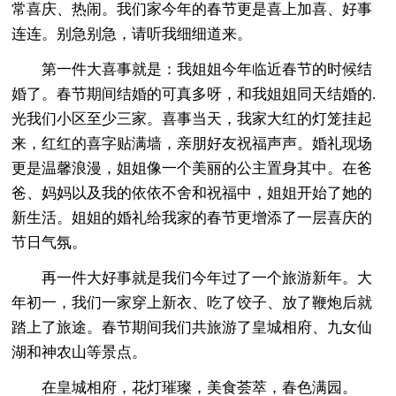
常喜庆、热闹。我们家今年的春节更是喜上加喜、好事
连连。别急别急，请听我细细道来。
第一件大喜事就是：我姐姐今年临近春节的时候结
婚了。春节期间结婚的可真多呀，和我姐姐同天结婚的.
光我们小区至少三家。喜事当天，我家大红的灯笼挂起
来，红红的喜字贴满墙，亲朋好友祝福声声。婚礼现场
更是温馨浪漫，姐姐像一个美丽的公主置身其中。在爸
爸、妈妈以及我的依依不舍和祝福中，姐姐开始了她的
新生活。姐姐的婚礼给我家的春节更增添了一层喜庆的
节日气氛。
再一件大好事就是我们今年过了一个旅游新年。大
年初一，我们一家穿上新衣、吃了饺子、放了鞭炮后就
踏上了旅途。春节期间我们共旅游了皇城相府、九女仙
湖和神农山等景点。
在皇城相府，花灯璀璨，美食荟萃，春色满园。