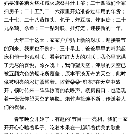
妈要准备糖火烧和咸火烧祭拜灶王爷；二十四我们全家
扫房子；二十五到二十六家里开始准备过年用的年货；
二十七、二十八蒸馒头、包子，炸豆腐、炸麻糖；二十
九杀鸡、杀鱼；三十贴对联、挂灯笼，迎接新的一年。
大年三十这天，家家户户贴上新的对联，迎接春节
的到来。我家也不例外，三十早上，爸爸早早的叫我起
床和他一起贴对联。看着红红火火的对联，我心里充满
了无尽的喜悦。除夕晚上，我仰望天空，漆黑的天空已
被五颜六色的烟花所覆盖，原本平淡无奇的天空，此时
像被明亮的彩灯照耀着。随着朵朵“鲜花”在天空中盛
开，顿时传来一阵阵惊喜的欢呼声。楼房窗口，也隐现
着一张张仰望天空的笑脸。炮竹声接连不断，传送着人
们的祝福。
春节晚会开始了，有趣的`节目一一亮相。我们一家
开开心心嗑着瓜子、吃着水果在一起听着优美的歌曲、