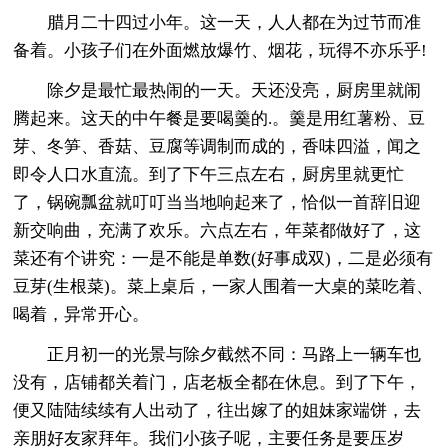
腊月二十四过小年。这一天，人人都在为过节而准
备着。小孩子们在外面燃放爆竹、烟花，玩得不亦乐乎!
除夕是最忙最热闹的一天。天还没亮，厨房里就闹
腾起来。这天的中午餐是要喝羹的.。羹是用红薯粉、豆
芽、冬笋、香菇、豆腐等调制而成的，香味四溢，闻之
即令人口水直流。到了下午三点左右，厨房里就更忙
了，锅碗瓢盆就叮叮当当地响起来了，恰似一首辞旧迎
新交响曲，充满了欢乐。六点左右，年菜都做好了，这
菜还有个讲究：一是不能是单数(好事成双)，二是必须有
豆芽(生根菜)。菜上桌后，一家人围着一大桌的菜吃着、
喝着，异常开心。
正月初一的光景与除夕截然不同：马路上一辆车也
没有，店铺都关着门，店老板全都在休息。到了下午，
便又陆陆续续有人出动了，往出嫁了的姐妹家端饼，去
亲朋好友家拜年。我们小孩子呢，主要任务是要压岁