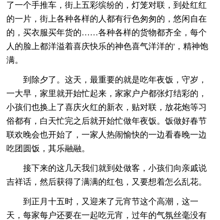
了一个手推车，街上五彩缤纷的，灯笼对联，到处红红
的一片，街上各种各样的人都有行色匆匆的，悠闲自在
的，买衣服买年货的……各种各样的货物都齐全，每个
人的脸上都洋溢着喜庆快乐的神色喜气洋洋的'，精神饱
满。
到除夕了。这天，最重要的就是吃年夜饭，守岁，
一大早，家里就开始忙起来，家家户户都张灯结彩的，
小孩们也换上了喜庆火红的新衣，贴对联，放花炮等习
俗都有，白天忙完之后就开始忙做年夜饭。饭做好春节
联欢晚会也开始了，一家人热闹愉快的一边看春晚一边
吃团圆饭，其乐融融。
接下来的这几天我们就到处做客，小孩们向亲戚说
吉祥话，然后获得了满满的红包，又要想着怎么乱花。
到正月十五时，又迎来了元宵节这个高潮，这一
天，每家每户还要在一起吃元宵，过年的气氛丝毫没有