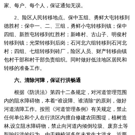
家、每户、每个人，保证通知无误。
2、险区人民转移地点。保中五组、勇鲜大屯转移到
德胜村：保中一、二、三组，勇鲜小屯转移到镇；保中
四组、新胜屯转移到红胜村；新峰村、古山子、明俊村
转移到镇；光荣转移到后岗；石河北六组转移到石河北
村；四组、七组转移到砖厂，险区人员、财产转移由镇
包村干部和村干部负责组织。同时做好低洼地区居民和
转移的准备工作。
六、清除河障，保证行洪畅通
根据《防洪法》第四十二条规定，对河道管理范围
内的阻水障碍物，本着“谁设障、谁清除”的原则，做好
河道清障工作。按照《河道管理条例》有关规定，禁止
任何单位和个人在行洪区内擅自修建农田围堤，植树造
林,设立阻水障碍物，禁止向河道内倾倒垃圾、废弃土等
影响行洪的行为。由于穆棱河多年未发生大洪水，近两