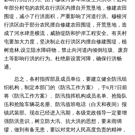
年部分村屯的农民在行洪区内擅自开荒垦地，修建农田
围堤，减小了行洪面积，严重影响了河道行洪。穆棱河
行洪区由于部分农民擅自修建农田围堤，开荒垦地，造
成了河水肆意横流，威胁堤防和护岸工程安全。有关村
屯要加大力度，坚决制止在行洪区内擅自修建围堤，植
树造林,设立阻水障碍物，禁止向河道内倾倒垃圾、废弃
土等影响行洪的行为。杜绝新设置河障，确保行洪畅
通。
总之，各村指挥部及成员单位，要建立健全防汛组
织机构，制定本部门的《防汛工作方案》，于6月7日前
将《防汛工作方案》、防汛指挥机构成员名单、抢险队
伍和抢险车辆花名册、防汛值班电话（白天和夜间）报
镇武装部。现在已经进入汛期，各级党政领导一定要增
强防洪意识，树立防大汛、抗大洪的思想，要未雨绸
缪，做到有备无患，要以对党对人民高度负责的精神，