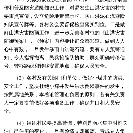
传和普及防灾避险知识工作，对易发生山洪灾害的村屯
要重点宣传，设立危险地带警示牌、防山洪泥石流避险
知识宣传牌等。各村委会要督促检查落实到位。二是做
好山洪灾害防预工作，进一步完善各村屯的《山洪灾害
防御预案》，《预案》内容要让群众都知道。做到人人
心中有数，一旦发生暴雨山洪泥石流，要有专人预警通
知，专人指挥撤离，民兵抢险队协助，群众明确转移信
号、转移路线和转移安置地点，确保人员安全。
（3）各村及有关部门和单位，做好小煤井的防洪、
安全工作，坚决杜绝小煤井发生洪水倒灌事件的发生，
按照属地关系，本着谁管理谁负责的原则，各有关负责
人一定要提前做好各项准备工作，确保井口和人员安
全。
（4）组织村民要提高警惕，特别是雨水集中时刻关
注自己住房的变化，一旦有险情立即撤离。责成专人负