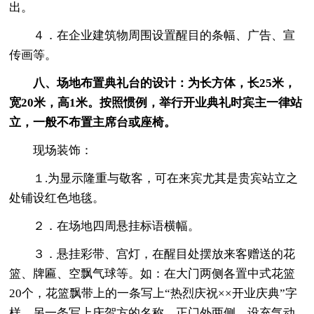
出。
４．在企业建筑物周围设置醒目的条幅、广告、宣
传画等。
八、场地布置典礼台的设计：为长方体，长25米，
宽20米，高1米。按照惯例，举行开业典礼时宾主一律站
立，一般不布置主席台或座椅。
现场装饰：
１.为显示隆重与敬客，可在来宾尤其是贵宾站立之
处铺设红色地毯。
２．在场地四周悬挂标语横幅。
３．悬挂彩带、宫灯，在醒目处摆放来客赠送的花
篮、牌匾、空飘气球等。如：在大门两侧各置中式花篮
20个，花篮飘带上的一条写上“热烈庆祝××开业庆典”字
样，另一条写上庆贺方的名称。正门外两侧，设充气动