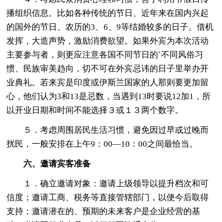
播组织信息。比如各种传统的节日、近年来在国内兴起
的国外的节日、农历的3、6、9等结婚较多的日子。借机
发挥，大造声势，激励消费欲望。如果外宾为本次活动
主要参与者，则更应注意各国不同节日的`不同风俗习
惯、民族审美趋向，切不可在外宾忌讳的日子里举办开
业典礼。若来宾是印度或伊斯兰国家的人那则要更加留
心，他们认为3和13是忌数，当遇到13时要说12加1，所
以开业日期和时间不能选择３或１３两个数字。
５．考虑周围居民生活习惯，避免因过早或过晚而
扰民，一般安排在上午9：00—10：00之间最恰当。
六、邀请宾客准备
１．确立邀请对象：邀请上级领导以提升档次和可
信度；邀请工商、税务等直接管辖部门，以便今后取得
支持；邀请潜在的、预期的未来客户是企业经营的基