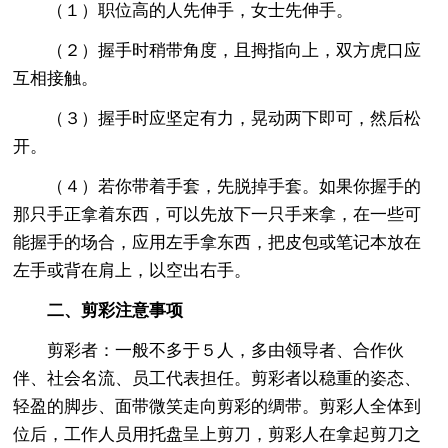
（１）职位高的人先伸手，女士先伸手。
（２）握手时稍带角度，且拇指向上，双方虎口应
互相接触。
（３）握手时应坚定有力，晃动两下即可，然后松
开。
（４）若你带着手套，先脱掉手套。如果你握手的
那只手正拿着东西，可以先放下一只手来拿，在一些可
能握手的场合，应用左手拿东西，把皮包或笔记本放在
左手或背在肩上，以空出右手。
二、剪彩注意事项
剪彩者：一般不多于５人，多由领导者、合作伙
伴、社会名流、员工代表担任。剪彩者以稳重的姿态、
轻盈的脚步、面带微笑走向剪彩的绸带。剪彩人全体到
位后，工作人员用托盘呈上剪刀，剪彩人在拿起剪刀之