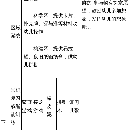
鲜的`事与物有探索愿
望，鼓励幼儿多加想
科学区：提供卡片、
象，发挥幼儿的想象
扑克牌、沉与浮等材料功
能力
区域
幼儿操作
游戏
构建区：提供易拉
罐、废旧纸箱纸盒，供幼
儿拼搭
知识
复习
橡
猜谜
接龙
拼积
复习
或智
皮
游戏
游戏
木
儿歌
能训
泥
下
练