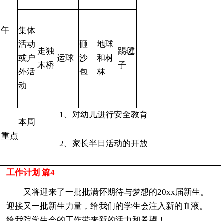
午
集体
活动
砸
地球
走独
踢毽
或户
运球
沙
和树
木桥
子
外活
包
林
动
1、对幼儿进行安全教育
本周
重点
2、家长半日活动的开放
工作计划 篇4
又将迎来了一批批满怀期待与梦想的20xx届新生。
迎接又一批新生力量，给我们的学生会注入新的血液。
给我院学生会的工作带来新的活力和希望！