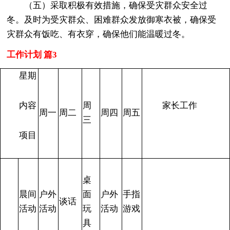
（五）采取积极有效措施，确保受灾群众安全过
冬。及时为受灾群众、困难群众发放御寒衣被，确保受
灾群众有饭吃、有衣穿，确保他们能温暖过冬。
工作计划 篇3
星期
内容
周
家长工作
周一
周二
周四
周五
三
项目
桌
晨间
户外
面
户外
手指
谈话
活动
活动
玩
活动
游戏
具