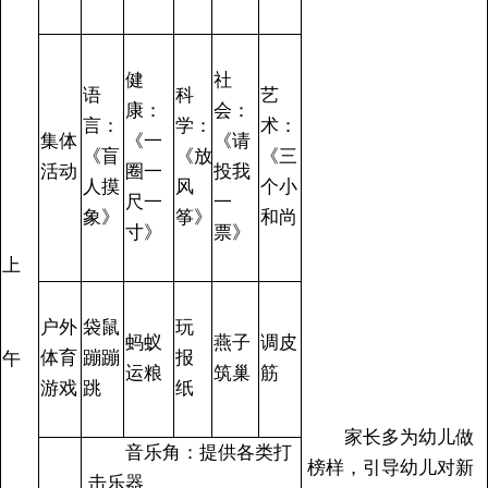
健
社
语
科
艺
康：
会：
言：
学：
术：
集体
《一
《请
《盲
《放
《三
活动
圈一
投我
人摸
风
个小
尺一
一
象》
筝》
和尚
寸》
票》
上
户外
袋鼠
玩
蚂蚁
燕子
调皮
体育
蹦蹦
报
午
运粮
筑巢
筋
游戏
跳
纸
家长多为幼儿做
音乐角：提供各类打
榜样，引导幼儿对新
击乐器