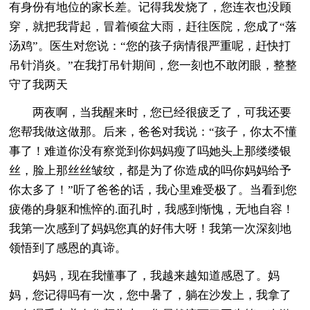
有身份有地位的家长差。记得我发烧了，您连衣也没顾
穿，就把我背起，冒着倾盆大雨，赶往医院，您成了“落
汤鸡”。医生对您说：“您的孩子病情很严重呢，赶快打
吊针消炎。”在我打吊针期间，您一刻也不敢闭眼，整整
守了我两天
两夜啊，当我醒来时，您已经很疲乏了，可我还要
您帮我做这做那。后来，爸爸对我说：“孩子，你太不懂
事了！难道你没有察觉到你妈妈瘦了吗她头上那缕缕银
丝，脸上那丝丝皱纹，都是为了你造成的吗你妈妈给予
你太多了！”听了爸爸的话，我心里难受极了。当看到您
疲倦的身躯和憔悴的.面孔时，我感到惭愧，无地自容！
我第一次感到了妈妈您真的好伟大呀！我第一次深刻地
领悟到了感恩的真谛。
妈妈，现在我懂事了，我越来越知道感恩了。妈
妈，您记得吗有一次，您中暑了，躺在沙发上，我拿了