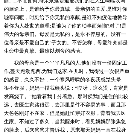
丽.......不管如何,母亲永远是最爱我们的在人生崎岖坎坷
的旅途上，是谁给予你最真诚、最亲切的关爱,是谁对你
嘘寒问暖，时刻给予你无私的奉献;是谁不知疲倦地教导
着你为人处世的道理;是谁为了你的琐事而烦恼?对了!是
伟大的母亲们。母爱是无私的，是永不停息的。没有一
位母亲是不爱自己的`子女的。不管怎样，母爱终究都是
生命中最真挚、最难以割舍的感情。
我的母亲是一个平平凡凡的人,他们没有一份固定工
作,整天跑动跑西,为我们这家.在儿时，我得过一次很严重
的感冒，久久不好，一个寒风呼啸的冬夜我感觉头晕、
很不舒服，妈妈一摸我额头说：“哎呀，这么烫，肯定是
发高烧了。”她看着我十分着急。那时侯我们是住的比较
远，去医生家路很远，去那里是件不容易的事，而且那
天爸爸刚好不在家，但是她赶忙穿好衣服，背着我去医
生家。不知过了多久，当我醒来时，看见妈妈那张焦急
的脸庞，后来爸爸才告诉我，原来那天妈妈一直在我身