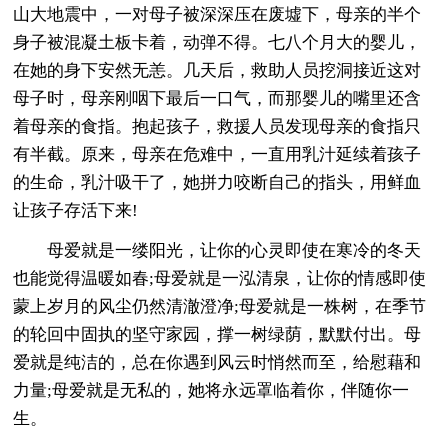
山大地震中，一对母子被深深压在废墟下，母亲的半个
身子被混凝土板卡着，动弹不得。七八个月大的婴儿，
在她的身下安然无恙。几天后，救助人员挖洞接近这对
母子时，母亲刚咽下最后一口气，而那婴儿的嘴里还含
着母亲的食指。抱起孩子，救援人员发现母亲的食指只
有半截。原来，母亲在危难中，一直用乳汁延续着孩子
的生命，乳汁吸干了，她拼力咬断自己的指头，用鲜血
让孩子存活下来!
母爱就是一缕阳光，让你的心灵即使在寒冷的冬天
也能觉得温暖如春;母爱就是一泓清泉，让你的情感即使
蒙上岁月的风尘仍然清澈澄净;母爱就是一株树，在季节
的轮回中固执的坚守家园，撑一树绿荫，默默付出。母
爱就是纯洁的，总在你遇到风云时悄然而至，给慰藉和
力量;母爱就是无私的，她将永远罩临着你，伴随你一
生。