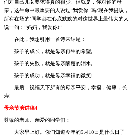
们对自己儿女要求得真的很少。但就是，你对你的母
亲，这生命中最重要的人说过“我爱你”吗?现在我提议，
所有在场的`同学都在心底默默的对这世界上最伟大的人
说一句：“妈妈，我爱你!”
在此，我想引用一首诗来结尾：
孩子的成长，就是母亲再生的希望;
孩子的失败，就是母亲酸楚的泪水;
孩子的成功，就是母亲幸福的微笑!
最后，祝福天下所有的母亲平安，幸福，健康，长
寿!
母亲节演讲稿4
尊敬的老师、亲爱的同学们：
大家早上好。你们知道今年的5月10日是什么日子