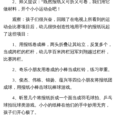
2、师又提议：“既然报纸又可折又可卷，我们用它
做材料，开个小小运动会吧！
观察：孩子们很兴奋，回顾了在电视上所看到的运
动会比赛项目后，幼儿很快创造性地用手中的报纸玩起
了这些项目：
1、用报纸卷成棒，两头折叠让其站立，反复多个，
当成跨栏的栏杆，幼儿学百米跨栏冠军刘翔越过栏杆，
比赛跨栏。
2、奇乐小朋友用卷成的小棒当成杠铃，练习举重。
3、俊杰、伟栋、锦扬、蕴兴等四位小朋友将报纸团
成球，用报纸小棒击球玩棒球游戏。
4、昕昱几个将报纸折成一个面当成羽毛球拍、乒乓
球拍玩球类游戏。小小的纸棒在他们的手中妙用无穷，
孩子们开心极了。