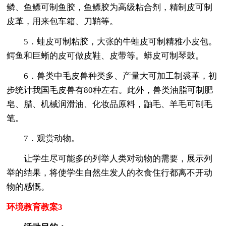
鳞、鱼鳔可制鱼胶，鱼鳔胶为高级粘合剂，精制皮可制
皮革，用来包车箱、刀鞘等。
5．蛙皮可制粘胶，大张的牛蛙皮可制精雅小皮包。
鳄鱼和巨蜥的皮可做皮鞋、皮带等。蟒皮可制琴鼓。
6．兽类中毛皮兽种类多、产量大可加工制裘革，初
步统计我国毛皮兽有80种左右。此外，兽类油脂可制肥
皂、腊、机械润滑油、化妆品原料，鼬毛、羊毛可制毛
笔。
7．观赏动物。
让学生尽可能多的列举人类对动物的需要，展示列
举的结果，将使学生自然生发人的衣食住行都离不开动
物的感慨。
环境教育教案3