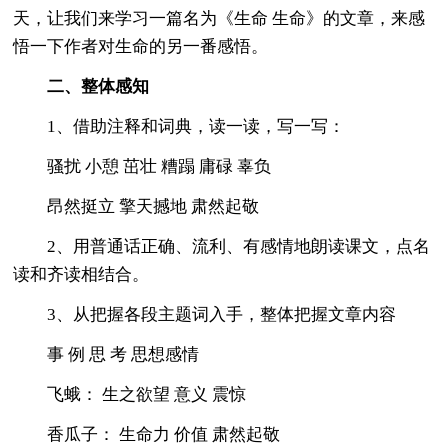
天，让我们来学习一篇名为《生命 生命》的文章，来感
悟一下作者对生命的另一番感悟。
二、整体感知
1、借助注释和词典，读一读，写一写：
骚扰 小憩 茁壮 糟蹋 庸碌 辜负
昂然挺立 擎天撼地 肃然起敬
2、用普通话正确、流利、有感情地朗读课文，点名
读和齐读相结合。
3、从把握各段主题词入手，整体把握文章内容
事 例 思 考 思想感情
飞蛾： 生之欲望 意义 震惊
香瓜子： 生命力 价值 肃然起敬