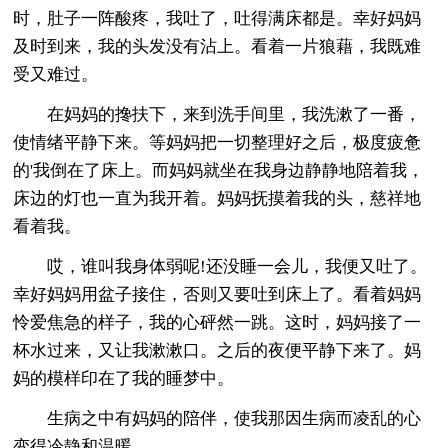
时，肚子一阵酸疼，我吐了，吐得满床都是。幸好妈妈
及时到来，我的头发没有沾上。看着一片狼藉，我既难
受又难过。
在妈妈的搀扶下，来到洗手间里，我洗漱了一番，
使情绪平静下来。等妈妈把一切整理好之后，极度疲惫
的'我倒在了床上。而妈妈就坐在我身边静静地陪着我，
床边的灯也一直为我开着。妈妈抚摸着我的头，慈祥地
看着我。
哎，谁叫我身体弱呢!还没睡一会儿，我便又吐了。
幸好妈妈用盆子接住，否则又要吐到床上了。看着妈妈
怜爱焦急的样子，我的心砰然一跳。这时，妈妈接了一
杯水过来，又让我漱漱口。之后的夜便平静下来了。妈
妈的模样印在了我的睡梦中。
生病之中有妈妈的陪伴，使我那因生病而凌乱的心
变得冷静和温暖。