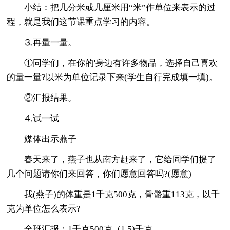
小结：把几分米或几厘米用“米”作单位来表示的过
程，就是我们这节课重点学习的内容。
⒊再量一量。
①同学们，在你的'身边有许多物品，选择自己喜欢
的量一量?以米为单位记录下来(学生自行完成填一填)。
②汇报结果。
⒋试一试
媒体出示燕子
春天来了，燕子也从南方赶来了，它给同学们提了
几个问题请你们来回答，你们愿意回答吗?(愿意)
我(燕子)的体重是1千克500克，骨骼重113克，以千
克为单位怎么表示?
全班汇报：1千克500克=(1.5)千克