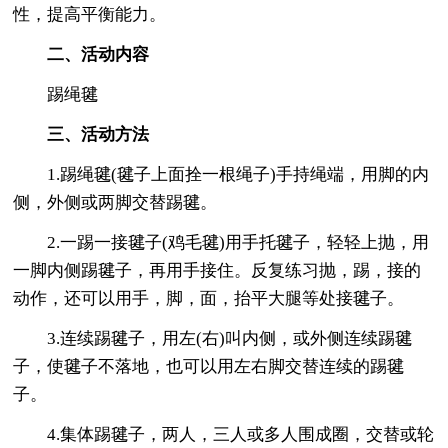
性，提高平衡能力。
二、活动内容
踢绳毽
三、活动方法
1.踢绳毽(毽子上面拴一根绳子)手持绳端，用脚的内
侧，外侧或两脚交替踢毽。
2.一踢一接毽子(鸡毛毽)用手托毽子，轻轻上抛，用
一脚内侧踢毽子，再用手接住。反复练习抛，踢，接的
动作，还可以用手，脚，面，抬平大腿等处接毽子。
3.连续踢毽子，用左(右)叫内侧，或外侧连续踢毽
子，使毽子不落地，也可以用左右脚交替连续的踢毽
子。
4.集体踢毽子，两人，三人或多人围成圈，交替或轮